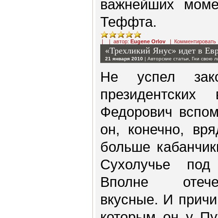
важнейших моме
Теффта.
| | автор:
Eugene Orlov
|
Комментировать
«Трехликий Янус» идет в Ев
21 января 2010
|
Авторские статьи
,
Гни свою 
Не успел зак
президентских
Федорович вспом
он, конечно, вр
больше кабанчик
Сухолучье под 
Вполне отече
вкусные. И причи
которым он у Пу