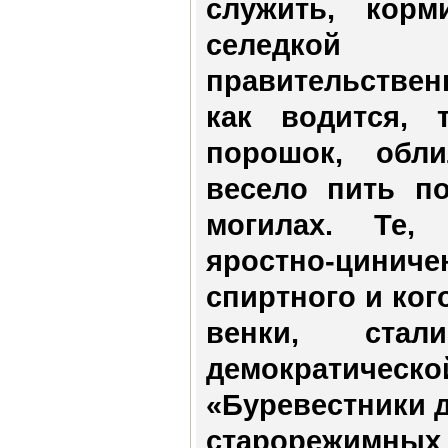
служить, кор
селедко
правительстве
как водится, 
порошок, обл
весело пить п
могилах. Те,
яростно-цини
спиртного и ког
венки, ста
демократич
«Буревестники 
старорежимных