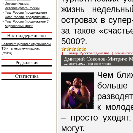
История Крыма
жизнь недельны
История флага России
Флаг России (продолжение)
островах в супер
Флаг России (продолжение 2)
Флаг России (продолжение 3)
Андреевский флаг
за такое «счасть
Нас поддерживают
5000?.
Сателлит журнал о спутниковом
ТВ и телекоммуникациях
{rmlink}
| | автор:
Русское Единство
|
Комментиро
Дмитрий Соколов-Митрич: М
Редколегия
12 марта 2010
|
Гни свою линию
Чем ближ
Статистика
больше
разводят
к молод
– просто уходят
могут.