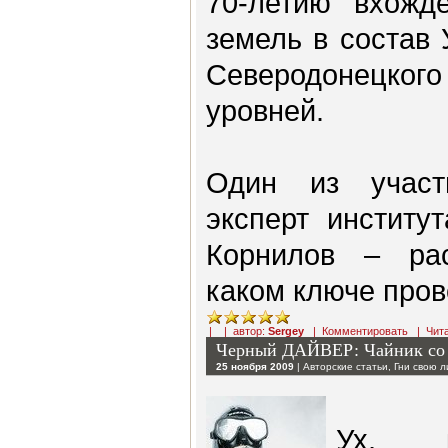
70-летию вхожде
земель в состав
Северодонецкого
уровней.
Один из участ
эксперт институ
Корнилов – рас
каком ключе пров
| | автор:
Sergey
|
Комментировать
|
Чит
Черный ДАЙВЕР: Чайник со
25 ноября 2009
|
Авторские статьи
,
Гни свою 
Ух, 