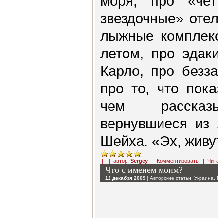
моря, про «чет
звездочные» отел
лыжные комплекс
летом, про эдак
Карло, про безз
про то, что пок
чем рассказы
вернувшиеся из 
Шейха. «Эх, живу
| | автор:
Sergey
|
Комментировать
|
Чит
Что с именем моим?
12 декабря 2009
|
Авторские статьи
,
Украина
,