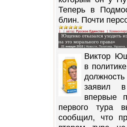
Теперь в Подмос
блин. Почти персо
| | автор:
Русское Единство
|
Комментиро
Ющенко отказался уходить из
на это морального права»
21 января 2010
|
Новости
,
Политика
,
Украина
,
Виктор Ющ
в политике
должность
заявил в
впервые п
первого тура 
сообщил, что пр