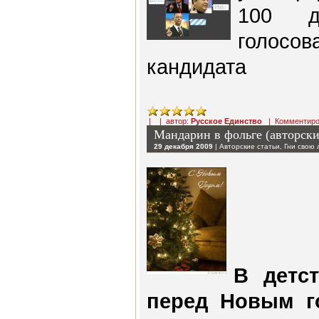
100 д
голосов
кандидата
| | автор:
Русское Единство
|
Комментиро
Мандарин в фольге (авторски
29 декабря 2009
|
Авторские статьи
,
Гни свою
В детс
перед Новым г