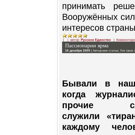
принимать реше
Вооружённых сил
интересов страны
| | автор:
Русское Единство
|
Комментиро
Пассионарии ярма
16 декабря 2009
|
Авторские статьи
,
Гни свою
Бывали в наш
когда журнал
прочие скул
служили «тира
каждому чело