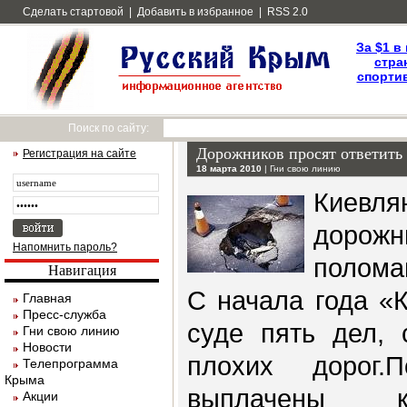
Сделать стартовой
|
Добавить в избранное
|
RSS 2.0
За $1 в
стра
спортив
Поиск по сайту:
Дорожников просят ответить
Регистрация на сайте
18 марта 2010
|
Гни свою линию
Киев
доро
Напомнить пароль?
полома
Навигация
С начала года «
Главная
Пресс-служба
суде пять дел, 
Гни свою линию
Новости
плохих дорог
Телепрограмма
Крыма
выплачены к
Акции