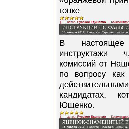
гонке
| | автор:
Русское Единство
|
Комментиро
ИНСТРУКЦИИ ПО ФАЛЬСИ
15 января 2010
|
Политика
,
Украина
,
Гни свою
В настоящее
инструктажи ч
комиссий от Наш
по вопросу как
действитель
кандидатах, к
Ющенко.
| | автор:
Русское Единство
|
Комментиро
ЯЦЕНЮК-ЗНАМЕНИТЫЙ Е
15 января 2010
|
Новости
,
Политика
,
Украина
,