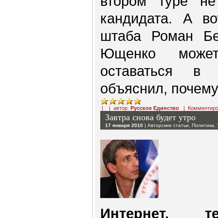
втором туре не
кандидата. А во
штаба Роман Бе
Ющенко може
оставаться в
объяснил, почему
| | автор:
Русское Единство
|
Комментиро
Завтра снова будет утро
17 января 2010
|
Авторские статьи
,
Политика
,
Интернет, те