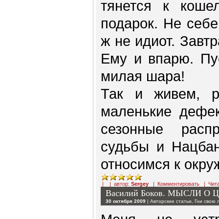
тянется к кошел
подарок. Не себе
ж не идиот. Завт
Ему и впарю. Пу
милая шара!
Так и живем, р
маленькие дефек
сезонные расп
судьбы и Нацбан
относимся к окр
| | автор:
Sergey
|
Комментировать
|
Чит
Василий Боков. МЫСЛИ О
30 октября 2009
|
Авторские статьи
,
Гни свою