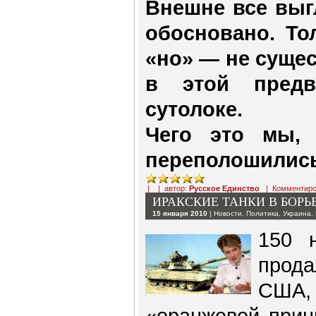
Внешне все выг
обосновано. То
«но» — не сущес
в этой предв
сутолоке.
Чего это мы, 
переполошилис
| | автор:
Русское Единство
|
Комментиро
ИРАКСКИЕ ТАНКИ В БОРЬ
15 января 2010
|
Новости
,
Политика
,
Украина
,
150 
прод
США,
«оранжевой прин