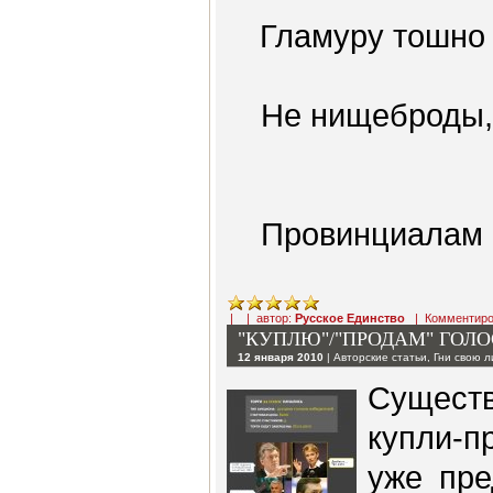
Гламуру тошно
Не нищеброды, 
Провинциалам 
| | автор:
Русское Единство
|
Комментиро
"КУПЛЮ"/"ПРОДАМ" ГОЛ
12 января 2010
|
Авторские статьи
,
Гни свою 
Сущес
купли-
уже пре