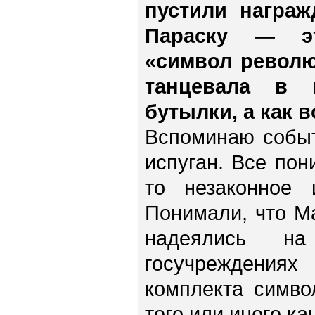
пустили награ
Параску — эт
«символ револю
танцевала в 
бутылки, а как
Вспоминаю событ
испуган. Все пон
то незаконное и
Понимали, что Ма
надеялись н
госучреждения
комплекта симво
того или иного ка