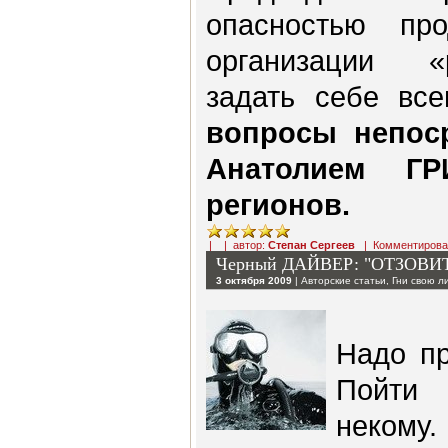
опасностью п
организации «
задать себе вс
вопросы непос
Анатолием Г
регионов.
| | автор:
Степан Сергеев
|
Комментирова
Черный ДАЙВЕР: "ОТЗОВИ
3 октября 2009
|
Авторские статьи
,
Гни свою л
Надо пр
Пойти 
некому