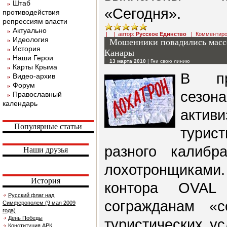
Штаб
«Сегодня».
противодействия
репрессиям власти
Актуально
| | автор:
Русское Единство
|
Комментиро
Идеология
Мошенники повадились массо
История
Канары
Наши Герои
13 марта 2010
|
Гни свою линию
Карты Крыма
В пр
Видео-архив
Форум
сез
Православный
календарь
актив
Популярные статьи
тури
разного калиб
Наши друзья
лохотронщиками
История
контора OVAL 
Русский флаг над
согражданам «
Симферополем (9 мая 2009
года)
День Победы
туристических у
Конституция АРК