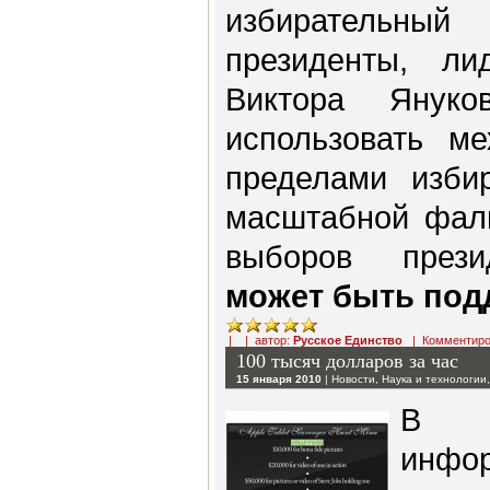
избирательны
президенты, ли
Виктора Янук
использовать ме
пределами избир
масштабной фаль
выборов презид
может быть под
| | автор:
Русское Единство
|
Комментиро
100 тысяч долларов за час
15 января 2010
|
Новости
,
Наука и технологии
В н
инфо