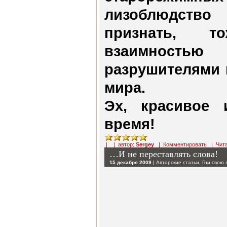
лизоблюдство
признать, 
взаимнос
разрушителями 
мира.
Эх, красивое
время!
| | автор:
Sergey
|
Комментировать
|
Чит
…И не переставлять слова!
15 декабря 2009
|
Авторские статьи
,
Гни свою