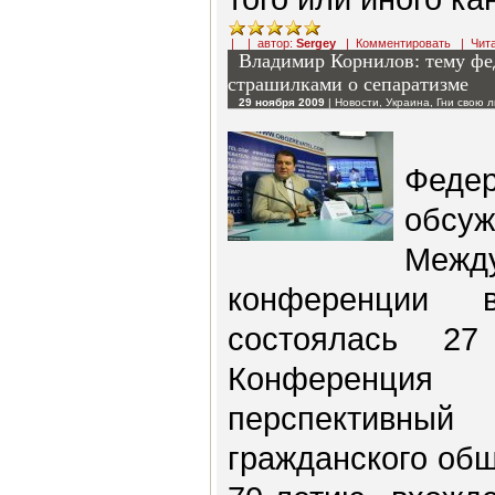
| | автор:
Sergey
|
Комментировать
|
Чит
Владимир Корнилов: тему фе
страшилками о сепаратизме
29 ноября 2009
|
Новости
,
Украина
,
Гни свою 
Феде
об
Межд
конференции 
состоялась 2
Конференция
перспективны
гражданского об