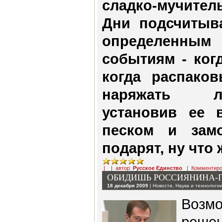
сладко-мучител
Дни подсчитыв
определенн
событиям - когд
когда распаков
наряжать л
установив ее 
песком и зам
подарят, ну что
| | автор:
Русское Единство
|
Комментиро
ОБИДИШЬ РОССИЯНИНА-
18 декабря 2009
|
Новости
,
Наука и технологи
Возм
реш