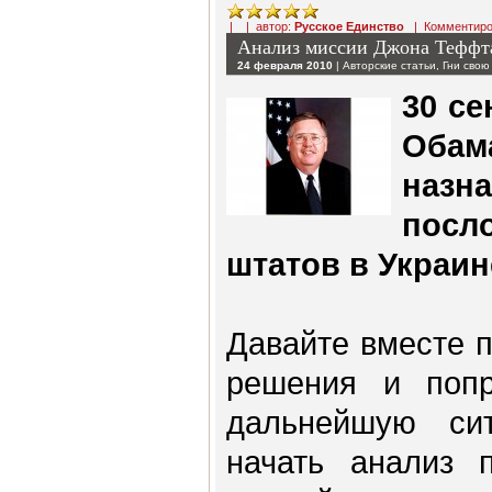
| | автор:
Русское Единство
|
Комментиро
Анализ миссии Джона Теффт
24 февраля 2010
|
Авторские статьи
,
Гни свою
30 се
Обам
назн
пос
штатов в Украин
Давайте вместе 
решения и попр
дальнейшую си
начать анализ 