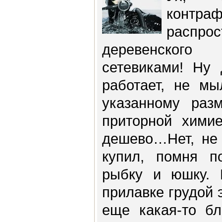
контр
распро
деревенского
сетевиками! Ну
работает, не мы
указанному разм
приторной хими
дешево…Нет, не 
купил, помня п
рыбку и юшку. 
прилавке грудой 
еще какая-то бл