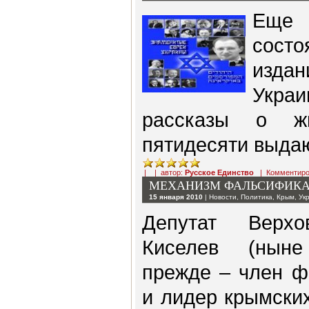
Еще 
сост
изда
Укра
рассказы о ж
пятидесяти выда
| | автор:
Русское Единство
|
Комментиро
МЕХАНИЗМ ФАЛЬСИФИКА
15 января 2010
|
Новости
,
Политика
,
Крым
,
Ук
Депутат Верх
Киселев (нын
прежде – член ф
и лидер крымских