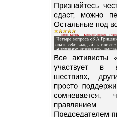
Признайтесь чес
сдаст, можно пе
Остальные под в
| | автор:
Sergey
|
Комментировать
|
Чит
Четыре вопроса об А.Грицен
задать себе каждый активист
15 октября 2009
|
Авторские статьи
,
Политика
Все активисты 
участвует в а
шествиях, друг
просто поддержи
сомневается,
правлением
Председателем п