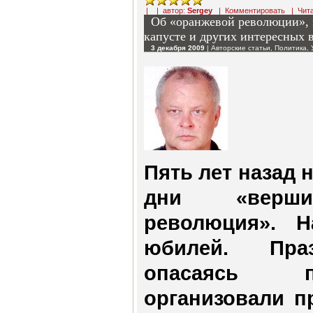
| | автор:
Sergey
|
Комментировать
|
Чит
Об «оранжевой революции», э
капусте и других интересных
3 декабря 2009
|
Авторские статьи
,
Политика
,
Пять лет назад н
дни «верши
революция». 
юбилей. Праз
опасаясь п
организовали п