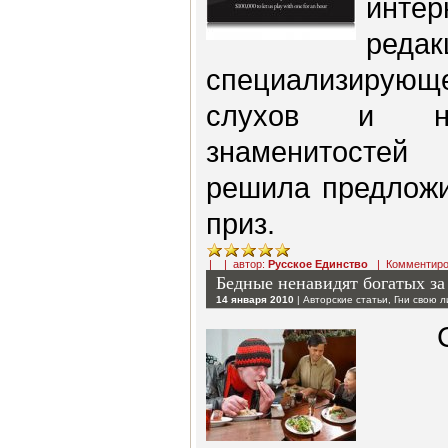
инте
реда
специализирую
слухов и н
знаменитостей
решила предложи
приз.
| | автор:
Русское Единство
|
Комментиро
Бедные ненавидят богатых за
14 января 2010
|
Авторские статьи
,
Гни свою 