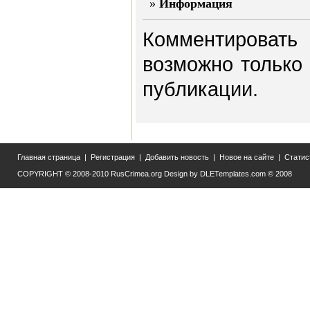
»
Информация
Комментировать 
возможно только
публикации.
Главная страница
|
Регистрация
|
Добавить новость
|
Новое на сайте
|
Статис
COPYRIGHT © 2008-2010
RusCrimea.org
Design by
DLETemplates.com
© 2008