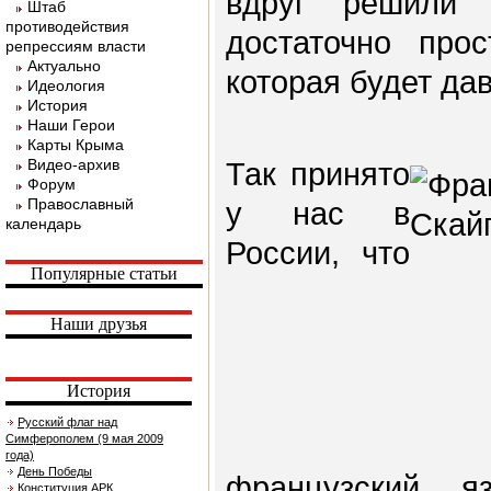
вдруг решили 
Штаб
противодействия
достаточно прос
репрессиям власти
Актуально
которая будет да
Идеология
История
Наши Герои
Карты Крыма
Видео-архив
Так принято
Форум
Православный
у нас в
календарь
России, что
Популярные статьи
Наши друзья
История
Русский флаг над
Симферополем (9 мая 2009
года)
День Победы
французский я
Конституция АРК