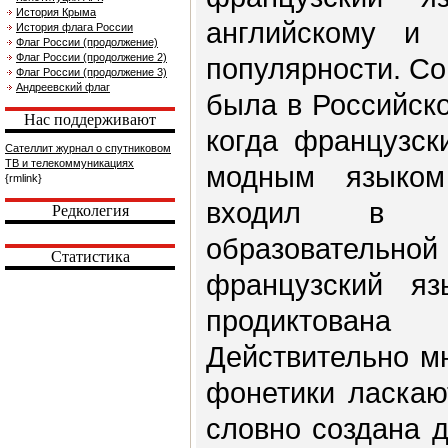
История Крыма
английскому и
История флага России
Флаг России (продолжение)
Флаг России (продолжение 2)
популярности. С
Флаг России (продолжение 3)
Андреевский флаг
была в Российско
Нас поддерживают
когда французск
Сателлит журнал о спутниковом
ТВ и телекоммуникациях
модным языком
{rmlink}
входил в чи
Редколегия
образовательно
Статистика
французский я
продиктована
Действительно м
фонетики ласкаю
словно создана д