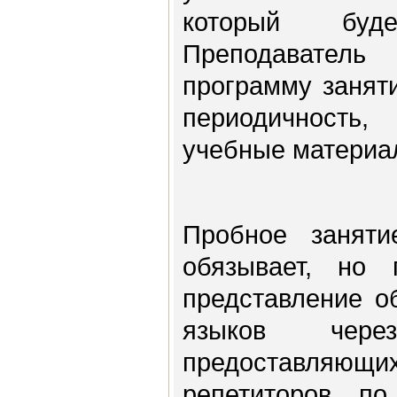
который бу
Преподавател
программу занят
периодичност
учебные материа
Пробное занят
обязывает, но 
представление о
языков чере
предоставляю
репетиторов по