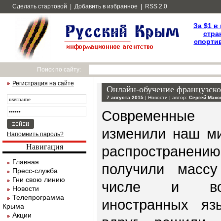
Сделать стартовой
|
Добавить в избранное
|
RSS 2.0
За $1 в
стра
спортив
Поиск по сайту:
Регистрация на сайте
Онлайн-обучение французско
7 августа 2015
|
Новости
| автор:
Сергей Макс
Современные 
изменили наш ми
Напомнить пароль?
Навигация
распростране
Главная
получили массу
Пресс-служба
Гни свою линию
числе и воз
Новости
Телепрограмма
иностранных яз
Крыма
Акции