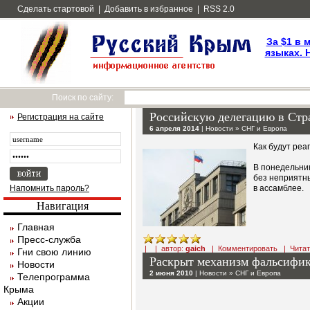
Сделать стартовой
|
Добавить в избранное
|
RSS 2.0
За $1 в 
языках. 
Поиск по сайту:
Российскую делегацию в Стр
Регистрация на сайте
6 апреля 2014
|
Новости
»
СНГ и Европа
Как будут ре
В понедельни
без неприятн
Напомнить пароль?
в ассамблее.
Навигация
Главная
Пресс-служба
| | автор:
gaich
|
Комментировать
|
Чита
Гни свою линию
Раскрыт механизм фальсифик
Новости
2 июня 2010
|
Новости
»
СНГ и Европа
Телепрограмма
Крыма
Акции