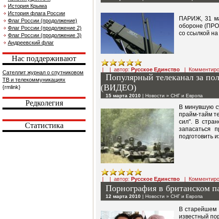
История Крыма
История флага России
ПАРИЖ, 31 ма
Флаг России (продолжение)
обороне (ПРО)
Флаг России (продолжение 2)
со ссылкой н
Флаг России (продолжение 3)
Андреевский флаг
Нас поддерживают
| | автор:
Русское Единство
|
Комментиро
Сателлит журнал о спутниковом
Популярный телеканал за пол
ТВ и телекоммуникациях
(ВИДЕО)
{rmlink}
15 марта 2010
|
Новости
»
СНГ и Европа
Редколегия
В минувшую с
прайм-тайм те
сил". В стра
Статистика
запасаться 
подготовить и
| | автор:
Русское Единство
|
Комментиро
Порнография в британском п
12 марта 2010
|
Новости
»
СНГ и Европа
В старейшем 
известный по