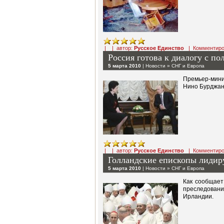
| | автор:
Русское Единство
|
Комментиро
Россия готова к диалогу с п
5 марта 2010
|
Новости
»
СНГ и Европа
Премьер-мини
Нино Бурджан
| | автор:
Русское Единство
|
Комментиро
Голландские епископы лидир
5 марта 2010
|
Новости
»
СНГ и Европа
Как сообщает
преследовани
Ирландии.