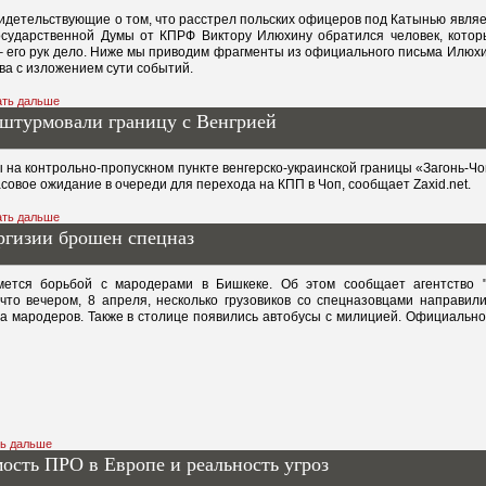
идетельствующие о том, что расстрел польских офицеров под Катынью явля
сударственной Думы от КПРФ Виктору Илюхину обратился человек, которы
» – его рук дело. Ниже мы приводим фрагменты из официального письма Илюх
а с изложением сути событий.
ать дальше
 штурмовали границу с Венгрией
ы на контрольно-пропускном пункте венгерско-украинской границы «Загонь-Чо
совое ожидание в очереди для перехода на КПП в Чоп, сообщает Zaxid.net.
ать дальше
ргизии брошен спецназ
ется борьбой с мародерами в Бишкеке. Об этом сообщает агентство "2
что вечером, 8 апреля, несколько грузовиков со спецназовцами направили
а мародеров. Также в столице появились автобусы с милицией. Официальн
ть дальше
ость ПРО в Европе и реальность угроз