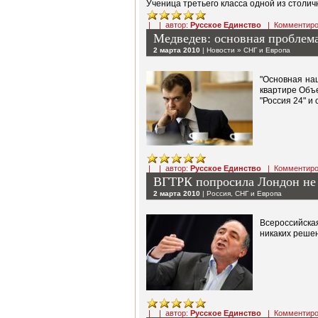
Ученица третьего класса одной из столич
| | автор:
Русское Единство
|
Комментиро
Медведев: основная проблема
2 марта 2010
|
Новости
»
СНГ и Европа
"Основная наш
квартире Объ
"Россия 24" и 
| | автор:
Русское Единство
|
Комментиро
ВГТРК попросила Лондон не 
2 марта 2010
|
Россия
,
СНГ и Европа
Всероссийска
никаких решен
| | автор:
Русское Единство
|
Комментиро