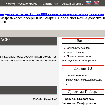
Форум "Русского Крыма"
|
Статистика
|
Обратная связь
лее десятка стран. Более 600 каналов на русском и украинском
мотреть через плееры и на Смарт-ТВ, плей-лист можно добавить в
еер.
ПАСЕ?
Важное
Отправить письмо
Президенту России
Памятка водителям,
та Европы. Редко сессии ПАСЕ обходятся
ишения российской делегации полномочий
участвующим в автопробеге
Онлайн ТВ
Средний танк Т-34
Пикирующий бомбардировщик
ПЕ-2
Дорогами Победы
Михаил Васильев
Феодосия, Белогорск,
Евпатория, Симферополь