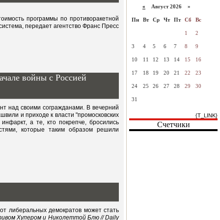
«
Август 2026 »
тоимость программы по противоракетной
Пн
Вт
Ср
Чт
Пт
Сб
Вс
 система, передает агентство Франс Пресс
1
2
3
4
5
6
7
8
9
10
11
12
13
14
15
16
17
18
19
20
21
22
23
ачале войны с Россией
24
25
26
27
28
29
30
31
нт над своими согражданами. В вечерний
швили и приходе к власти "промосковских
{T_LINK}
инфаркт, а те, кто покрепче, бросились
Счетчики
астями, которые таким образом решили
от либеральных демократов может стать
ивом Хупером и Николеттой Блю // Daily