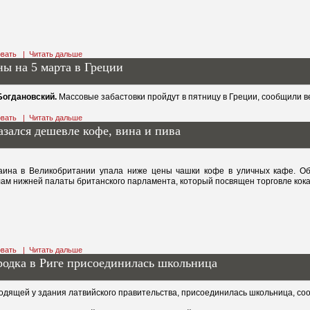
вать
|
Читать дальше
ы на 5 марта в Греции
Богдановский.
Массовые забастовки пройдут в пятницу в Греции, сообщили 
вать
|
Читать дальше
зался дешевле кофе, вина и пива
аина в Великобритании упала ниже цены чашки кофе в уличных кафе. Об
ам нижней палаты британского парламента, который посвящен торговле кока
вать
|
Читать дальше
родка в Риге присоединилась школьница
оходящей у здания латвийского правительства, присоединилась школьница, со