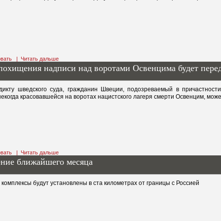
вать
|
Читать дальше
похищения надписи над воротами Освенцима будет пере
дикту шведского суда, гражданин Швеции, подозреваемый в причастнос
екогда красовавшейся на воротах нацистского лагеря смерти Освенцим, може
вать
|
Читать дальше
ение ближайшего месяца
комплексы будут установлены в ста километрах от границы с Россией