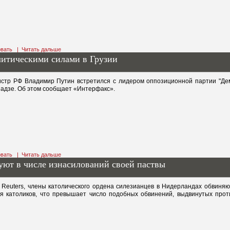
вать
|
Читать дальше
олитическими силами в Грузии
стр РФ Владимир Путин встретился с лидером оппозиционной партии "Дем
адзе. Об этом сообщает «Интерфакс».
вать
|
Читать дальше
уют в числе изнасилований своей паствы
 Reuters, члены католического ордена силезианцев в Нидерландах обвиняют
я католиков, что превышает число подобных обвинений, выдвинутых проти