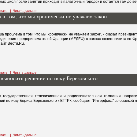
ных школ после занятий приходит в палаточный городок и остается там до ве
вать
|
Читать дальше
 в том, что мы хронически не уважаем закон
а проблема в том, что мы хронически не уважаем закон", - сказал президен
единения предпринимателей Франции (МЕДЕФ) в рамках своего визита во Ф
сайт Вести.Ru.
вать
|
Читать дальше
выносить решение по иску Березовского
я государственная телевизионная и радиовещательная компания направ
ий по иску Бориса Березовского к ВГТРК, сообщает "Интерфакс" со ссылкой 
вать
|
Читать дальше