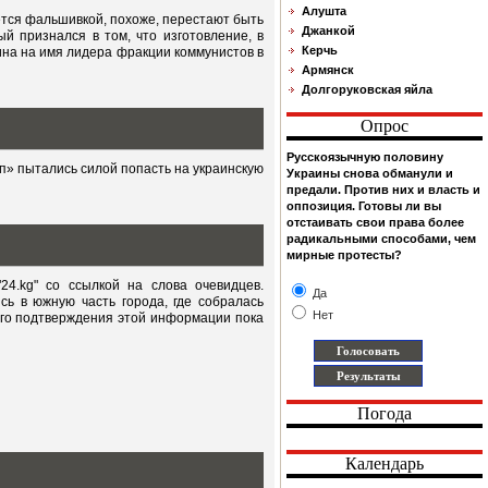
Алушта
ется фальшивкой, похоже, перестают быть
Джанкой
й признался в том, что изготовление, в
Керчь
ина на имя лидера фракции коммунистов в
Армянск
Долгоруковская яйла
Опрос
Русскоязычную половину
п» пытались силой попасть на украинскую
Украины снова обманули и
предали. Против них и власть и
оппозиция. Готовы ли вы
отстаивать свои права более
радикальными способами, чем
мирные протесты?
4.kg" со ссылкой на слова очевидцев.
Да
сь в южную часть города, где собралась
Нет
ого подтверждения этой информации пока
Погода
Календарь