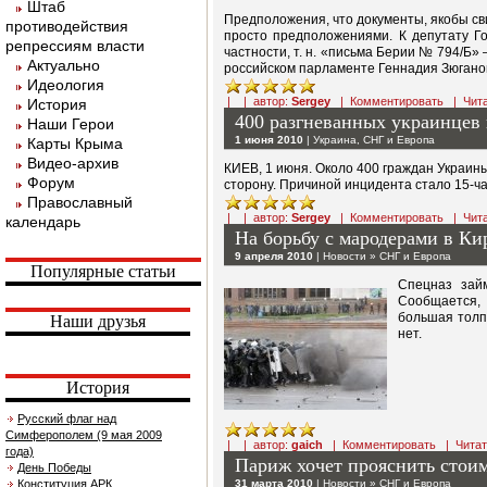
Штаб
Предположения, что документы, якобы св
противодействия
просто предположениями. К депутату Го
репрессиям власти
частности, т. н. «письма Берии № 794/Б
Актуально
российском парламенте Геннадия Зюганов
Идеология
| | автор:
Sergey
|
Комментировать
|
Чит
История
400 разгневанных украинцев
Наши Герои
1 июня 2010
|
Украина
,
СНГ и Европа
Карты Крыма
Видео-архив
КИЕВ, 1 июня. Около 400 граждан Украин
Форум
сторону. Причиной инцидента стало 15-ча
Православный
| | автор:
Sergey
|
Комментировать
|
Чит
календарь
На борьбу с мародерами в Ки
9 апреля 2010
|
Новости
»
СНГ и Европа
Популярные статьи
Спецназ займ
Сообщается, 
большая толп
Наши друзья
нет.
История
Русский флаг над
Симферополем (9 мая 2009
| | автор:
gaich
|
Комментировать
|
Чита
года)
Париж хочет прояснить стоим
День Победы
Конституция АРК
31 марта 2010
|
Новости
»
СНГ и Европа