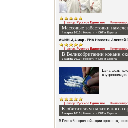
| | автор:
Русское Единство
|
Комментиро
Массовые забастовки намечен
4 марта 2010
|
Новости
»
СНГ и Европа
АФИНЫ, 4 мар - РИА Новости, Алексей 
| | автор:
Русское Единство
|
Комментиро
В Великобритании кокаин ока
3 марта 2010
|
Новости
»
СНГ и Европа
Цена дозы кок
внутренним дел
| | автор:
Русское Единство
|
Комментиро
К обитателям палаточного го
3 марта 2010
|
Новости
»
СНГ и Европа
В Риге к бессрочной акции протеста, пр