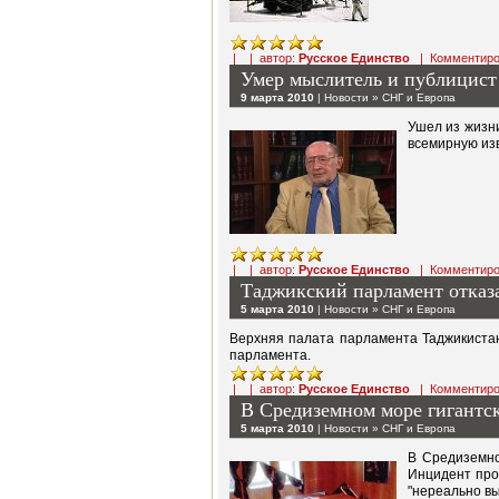
| | автор:
Русское Единство
|
Комментиро
Умер мыслитель и публицис
9 марта 2010
|
Новости
»
СНГ и Европа
Ушел из жизн
всемирную изв
| | автор:
Русское Единство
|
Комментиро
Таджикский парламент отказа
5 марта 2010
|
Новости
»
СНГ и Европа
Верхняя палата парламента Таджикистан
парламента.
| | автор:
Русское Единство
|
Комментиро
В Средиземном море гигантс
5 марта 2010
|
Новости
»
СНГ и Европа
В Средиземно
Инцидент про
"нереально вы