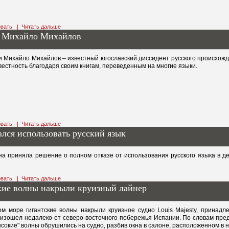
вать
|
Читать дальше
т Михайло Михайлов
и Михайло Михайлов – известный югославский диссидент русского происхожд
естность благодаря своим книгам, переведенным на многие языки.
вать
|
Читать дальше
лся использовать русский язык
а приняла решение о полном отказе от использования русского языка в д
вать
|
Читать дальше
кие волны накрыли круизный лайнер
м море гигантские волны накрыли круизное судно Louis Majesty, принадле
изошел недалеко от северо-восточного побережья Испании. По словам пре
сокие" волны обрушились на судно, разбив окна в салоне, расположенном в 