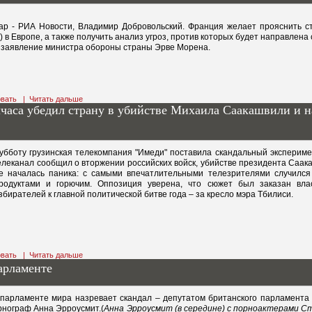
р - РИА Новости, Владимир Добровольский. Франция желает прояснить с
 в Европе, а также получить анализ угроз, против которых будет направлена
а заявление министра обороны страны Эрве Морена.
вать
|
Читать дальше
часа убедил страну в убийстве Михаила Саакашвили и н
убботу грузинская телекомпания "Имеди" поставила скандальный экспериме
леканал сообщил о вторжении российских войск, убийстве президента Саака
не началась паника: с самыми впечатлительными телезрителями случился 
продуктами и горючим. Оппозиция уверена, что сюжет был заказан вл
збирателей к главной политической битве года – за кресло мэра Тбилиси.
вать
|
Читать дальше
арламенте
парламенте мира назревает скандал – депутатом британского парламента 
рнограф Анна Эрроусмит.(
Анна Эрроусмит (в середине) с порноактерами Ст