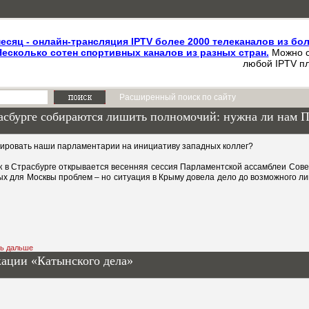
месяц - онлайн-трансляция IPTV более 2000 телеканалов из бо
Несколько сотен спортивных каналов из разных стран.
Можно с
любой IPTV пл
Расширенный поиск по сайту
асбурге собираются лишить полномочий: нужна ли нам 
агировать наши парламентарии на инициативу западных коллег?
к в Страсбурге открывается весенняя сессия Парламентской ассамблеи Сове
ых для Москвы проблем – но ситуация в Крыму довела дело до возможного л
ть дальше
ации «Катынского дела»