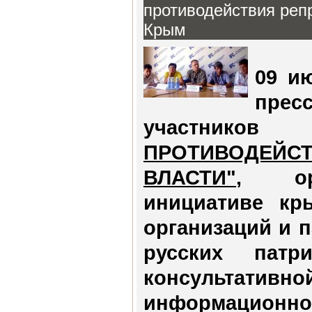
противодействия реп
Крым
09 ию
прес
участ
ПРОТИВОДЕЙ
ВЛАСТИ"
, ор
инициативе кр
организаций и 
русских патр
консультати
информацион