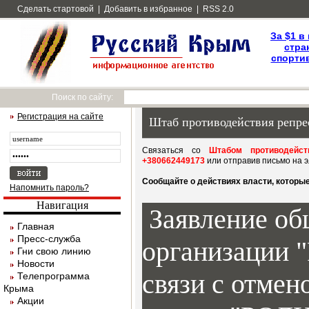
Сделать стартовой
|
Добавить в избранное
|
RSS 2.0
За $1 в
стра
спортив
Поиск по сайту:
Регистрация на сайте
Штаб противодействия репре
Связаться со
Штабом противодейст
+380662449173
или отправив письмо на 
Сообщайте о действиях власти, которы
Напомнить пароль?
Навигация
Заявление о
Главная
Пресс-служба
организации 
Гни свою линию
Новости
связи с отмен
Телепрограмма
Крыма
Акции