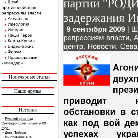
партии "РОД
Штаб
противодействия
репрессиям власти
задержания 
Актуально
Идеология
9 сентября 2009
|
Ш
История
Наши Герои
репрессиям власти
,
А
Карты Крыма
центр
,
Новости
,
Сева
Видео-архив
Форум
Православный
календарь
Агон
двух
Популярные статьи
пре
Наши друзья
приводит к
обстановки в с
История
Русский флаг над
как под вой де
Симферополем (9 мая 2009
года)
успехах укра
День Победы
Конституция АРК