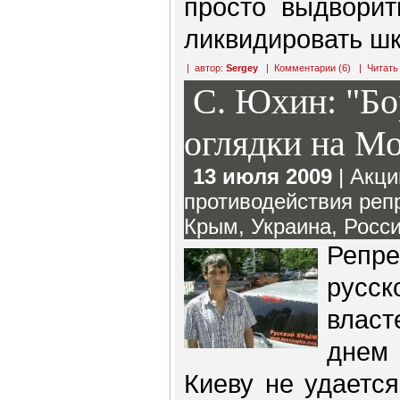
просто выдворит
ликвидировать шк
| автор:
Sergey
|
Комментарии (6)
|
Читать
С. Юхин: "Бо
оглядки на М
13 июля 2009
|
Акци
противодействия реп
Крым
,
Украина
,
Росс
Реп
русск
влас
днем
Киеву не удается