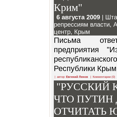
Крим"
6 августа 2009
|
Шта
репрессиям власти
,
А
центр
,
Крым
Письма ответ
предприятия "И
республиканског
Республики Крым
| автор:
Евгений Ленов
|
Комментарии (0)
"РУССКИЙ 
ЧТО ПУТИН
ОТЧИТАТЬ 