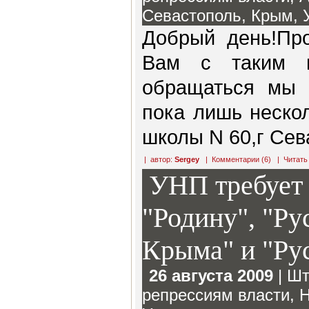
Севастополь
,
Крым
,
Добрый день!Про
Вам с таким во
обращаться мы 
пока лишь неско
школы N 60,г Сев
| автор:
Sergey
|
Комментарии (6)
|
Читать
УНП требует 
"Родину", "Р
Крыма" и "Ру
26 августа 2009
|
Шт
репрессиям власти
,
Н