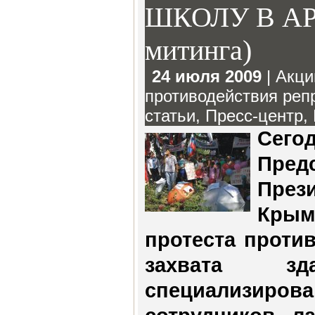
ШКОЛУ В АР
митинга)
24 июля 2009
|
Акци
противодействия реп
статьи
,
Пресс-центр
,
Сегод
Пред
През
Кры
протеста проти
захвата зд
специализирова