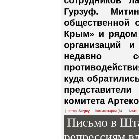
сотрудников л
Гурзуф. Мити
общественной о
Крым» и рядом
организаций и
недавно с
противодействи
куда обратилис
представите
комитета Артек
| автор:
Sergey
|
Комментарии (6)
|
Читать
Письмо в Шт
репрессиям вл