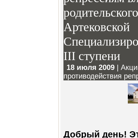
родительского
Артековской
Специализиро
III ступени
18 июля 2009
|
Акци
противодействия реп
Добрый день! Э