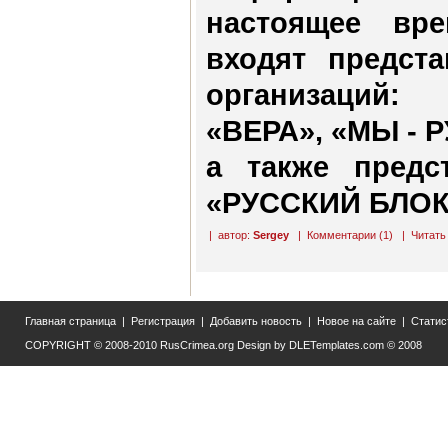
настоящее вр
входят предст
организаций
«ВЕРА», «МЫ - 
а также предс
«РУССКИЙ БЛОК
| автор:
Sergey
|
Комментарии (1)
|
Читать
Главная страница
|
Регистрация
|
Добавить новость
|
Новое на сайте
|
Статис
COPYRIGHT © 2008-2010
RusCrimea.org
Design by
DLETemplates.com
© 2008