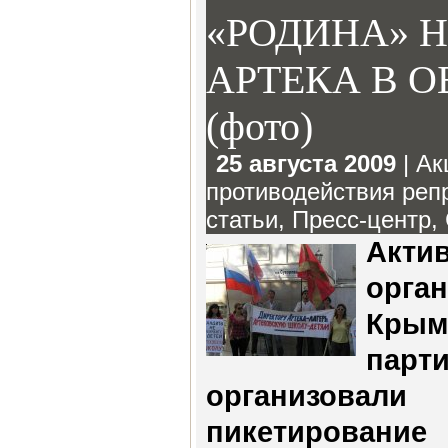
«РОДИНА» 
АРТЕКА В О
(фото)
25 августа 2009
|
Ак
противодействия реп
статьи
,
Пресс-центр
,
Акти
орг
Крым
па
организова
пикетирован