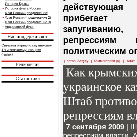
История Крыма
действующая
История флага России
Флаг России (продолжение)
прибегает 
Флаг России (продолжение 2)
Флаг России (продолжение 3)
запугиванию
Андреевский флаг
Нас поддерживают
репрессиям
Сателлит журнал о спутниковом
политическим о
ТВ и телекоммуникациях
{rmlink}
| автор:
Sergey
|
Комментарии (0)
|
Читать
Редколегия
Как крымских
Статистика
украинское ка
Штаб противо
репрессиям вл
7 сентября 2009
|
Ш
репрессиям власти
,
А