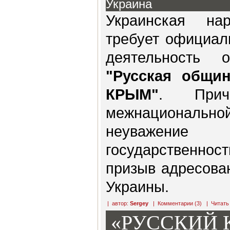
Украина
Украинская на
требует официал
деятельность 
"Русская общи
КРЫМ"
. Прич
межнациональн
неуважени
государственно
призыв адресова
Украины.
| автор:
Sergey
|
Комментарии (3)
|
Читать
«РУССКИЙ 