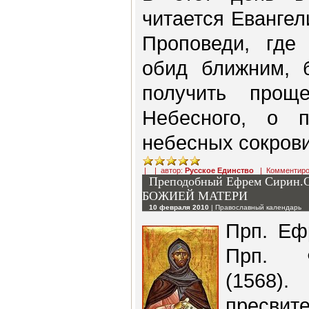
читается Евангел
Проповеди, где
обид ближним, 
получить прощ
Небесного, о 
небесных сокров
| | автор:
Русское Единство
|
Комментиро
Преподобный Ефрем Сир
БОЖИЕЙ МАТЕРИ
10 февраля 2010
|
Православный календарь
Прп. Еф
Прп. Ф
(1568)
пресви