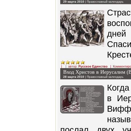
29 марта 2010
|
Православный календарь
Страс
восп
дне
Спаси
Крест
| | автор:
Русское Единство
|
Комментиро
Вход Христов в Иерусалим (
28 марта 2010
|
Православный календарь
Когда
в Иер
Виффа
назы
послал двух уч