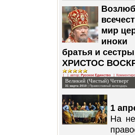
Возлю
всечес
мир це
иноки 
братья и сестры
ХРИСТОС ВОСК
| | автор:
Русское Единство
|
Комментиро
Великий (Чистый) Четверг
31 марта 2010
|
Православный календарь
1 апр
На не
прав