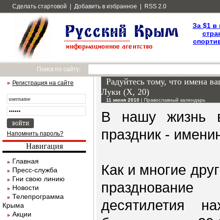
Сделать стартовой
|
Добавить в избранное
|
RSS 2.0
За $1 в
стра
спортив
Поиск по сайту:
Радуйтесь тому, что имена в
Регистрация на сайте
Луки (X, 20)
11 июня 2010
|
Православный календарь
В нашу жизнь в
праздник - имени
Напомнить пароль?
Навигация
Главная
Как и многие дру
Пресс-служба
Гни свою линию
празднование
Новости
Телепрограмма
десятилетия на
Крыма
Акции