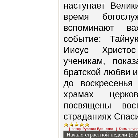
наступает Велик
время богосл
вспоминают ва
событие: Тайну
Иисус Христо
ученикам, пока
братской любви и
до воскресенья
храмах церко
посвящены во
страданиях Спаси
| | автор:
Русское Единство
|
Комментиро
Начало страстной недели (с 2