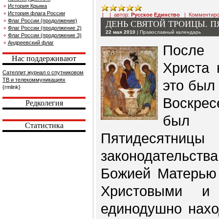
История Крыма
История флага России
| | автор:
Русское Единство
|
Комментиро
Флаг России (продолжение)
ДЕНЬ СВЯТОЙ ТРОИЦЫ. 
Флаг России (продолжение 2)
22 мая 2010
|
Православный календарь
Флаг России (продолжение 3)
Андреевский флаг
После
Нас поддерживают
Христа 
Сателлит журнал о спутниковом
ТВ и телекоммуникациях
это был
{rmlink}
Воскрес
Редколегия
был в
Статистика
Пятидесятницы
законодательства
Божией Матерью 
Христовыми и
единодушно нахо