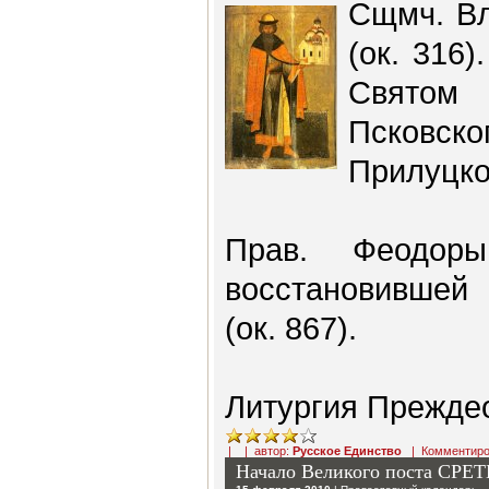
Сщмч. Вл
(ок. 316)
Святом
Псковско
Прилуцког
Прав. Феодоры
восстановившей 
(ок. 867).
Литургия Прежде
| | автор:
Русское Единство
|
Комментиро
Начало Великого поста С