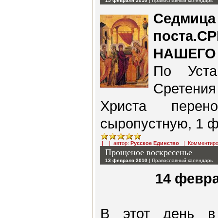
15 февраля 2010
|
Православный календарь
Седми
поста.
НАШЕГО
По Уста
Сретения
Христа перен
сыропустную, 1 
| | автор:
Русское Единство
|
Комментиро
Прощеное воскресенье
13 февраля 2010
|
Православный календарь
14 февра
В этот день в