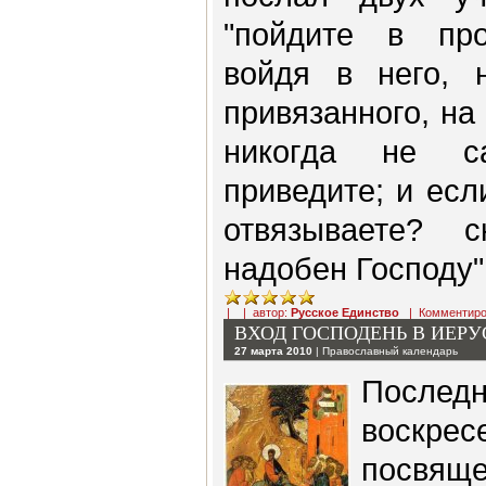
"пойдите в про
войдя в него, 
привязанного, на
никогда не са
приведите; и есл
отвязываете? 
надобен Господу"
| | автор:
Русское Единство
|
Комментиро
ВХОД ГОСПОДЕНЬ В ИЕР
27 марта 2010
|
Православный календарь
После
воскре
посвя