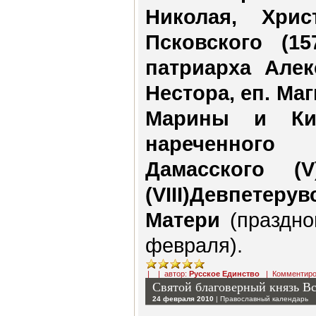
Николая, Хри
Псковского (15
патриарха Алек
Нестора, еп. Ма
Марины и Ки
нареченного
Дамасского (
(VIII)Девпете
Матери
(праздн
февраля).
| | автор:
Русское Единство
|
Комментиро
Святой благоверный князь В
24 февраля 2010
|
Православный календарь