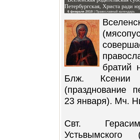
Петербургская, Христа ради ю
6 февраля 2010
|
Православный календарь
Вселен
(мясопу
соверша
правосл
братий 
Блж. Ксении 
(празднование п
23 января). Мч. Н
Свт. Герасим
Устьвымского