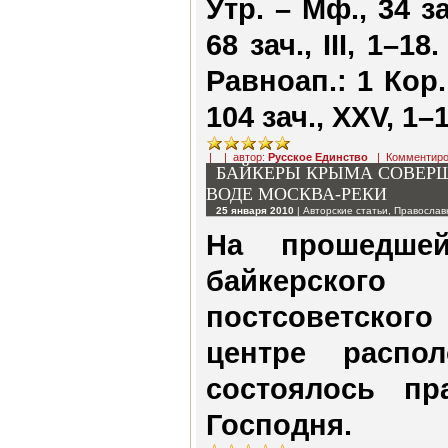
Утр. – Мф., 34 зач
68 зач., III, 1–18.
Равноап.: 1 Кор.,
104 зач., XXV, 1–1
| | автор:
Русское Единство
|
Комментиро
БАЙКЕРЫ КРЫМА СОВЕР
ВОДЕ МОСКВА-РЕКИ
25 января 2010
|
Авторские статьи
,
Православ
На прошедше
байкерског
постсоветского
центре распо
состоялось пр
Господня.