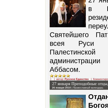
в П
рез
пере
Святейшего Пат
всея Руси 
Палестинск
администрац
Аббасом.
| | автор:
Русское Единство
|
Комментиро
27 января Преподобные отцы
26 января 2010
|
Православный календарь
Отд
Бого