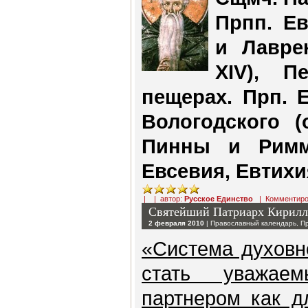
Прпп. Ев
и Лаврен
XIV), П
пещерах. Прп. 
Вологодского (
Пинны и Риммы
Евсевия, Евтихи
| | автор:
Русское Единство
|
Комментиро
Святейший Патриарх Кирилл:
2 февраля 2010
|
Православный календарь
,
П
«Система духовн
стать уважае
партнером как д