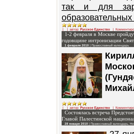
так и для зар
образовательных
| | автор:
Русское Единство
|
Комментиро
1-2 февраля в Москве пройд
годовщине интронизации Свят
1 февраля 2010
|
Православный календарь
Кир
Моск
(Гу
Михай
| | автор:
Русское Единство
|
Комментиро
Состоялась встреча Предстоя
Главой Палестинской национ
28 января 2010
|
Православный календарь
,
Но
27 ян