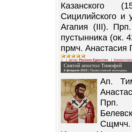
Казанского (
Сицилийского и 
Агапия (III). Пр
пустынника (ок. 
прмч. Анастасия П
| | автор:
Русское Единство
|
Комментиро
Святой апостол Тимофей
4 февраля 2010
|
Православный календарь
Ап. Ти
Анаста
Прп. 
Белевск
Сщмчч