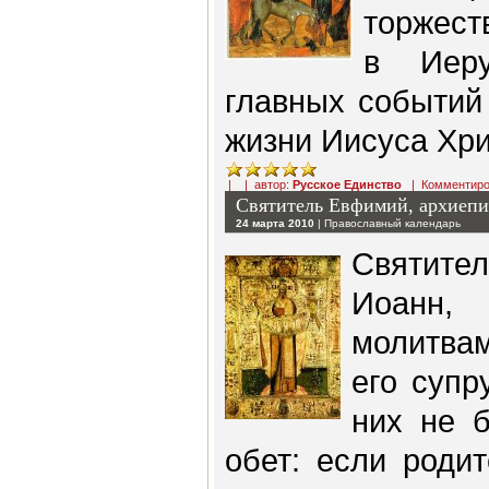
торжест
в Иер
главных событий
жизни Иисуса Хри
| | автор:
Русское Единство
|
Комментиро
Святитель Евфимий, архиепи
24 марта 2010
|
Православный календарь
Святите
Иоанн,
молитва
его супр
них не 
обет: если роди