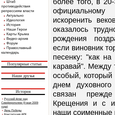
более того, в 20
Штаб
противодействия
официальному
репрессиям власти
Актуально
искоренить веко
Идеология
История
оказалось трудн
Наши Герои
Карты Крыма
рождения поздр
Видео-архив
Форум
если виновник то
Православный
календарь
песенку: "как на
Популярные статьи
каравай". Между 
особый, который
Наши друзья
днем духовного
История
связан прежд
Русский флаг над
Крещения и с и
Симферополем (9 мая 2009
года)
наши соименные 
День Победы
Конституция АРК