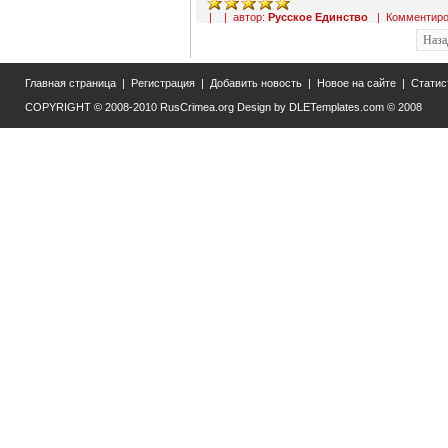
| | автор:
Русское Единство
|
Комментиро
Наза
Главная страница
|
Регистрация
|
Добавить новость
|
Новое на сайте
|
Статис
COPYRIGHT © 2008-2010
RusCrimea.org
Design by
DLETemplates.com
© 2008