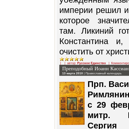
империи решил и
которое значите
там. Ликиний го
Константина и,
очистить от христ
| | автор:
Русское Единство
|
Комментиро
Преподобный Иоанн Кассиан
13 марта 2010
|
Православный календарь
Прп. Васи
Римлянин
с 29 фев
митр. Р
Сергия