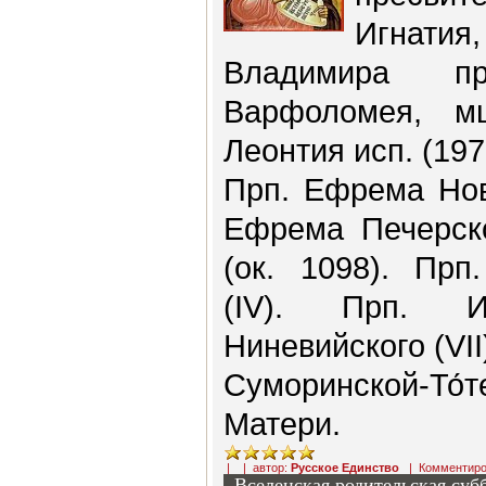
Игнати
Владимира п
Варфоломея, мц
Леонтия исп. (197
Прп. Ефрема Нов
Ефрема Печерско
(ок. 1098). Прп
(IV). Прп. И
Ниневийского (VII
Суморинской-То
Матери.
| | автор:
Русское Единство
|
Комментиро
Вселенская родительская суб