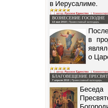
в Иерусалиме.
| | автор:
Русское Единство
|
Комментиро
ВОЗНЕСЕНИЕ ГОСПОДНЕ
13 мая 2010
|
Православный календарь
После
в про
являл
о Цар
| | автор:
Русское Единство
|
Комментиро
БЛАГОВЕЩЕНИЕ ПРЕСВЯ
7 апреля 2010
|
Православный календарь
Бесед
Пресвя
Богор