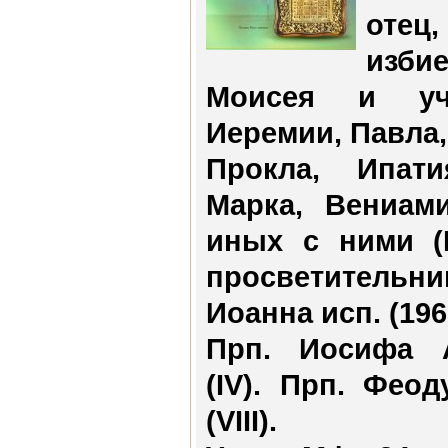
отец
изби
Моисея и уч
Иеремии, Павла,
Прокла, Ипати
Марка, Вениам
иных с ними (I
просветительни
Иоанна исп. (196
Прп. Иосифа 
(IV). Прп. Феод
(VIII).