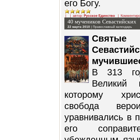
его Богу.
| | автор:
Русское Единство
|
Комментиро
40 мучеников Севастийских
22 марта 2010
|
Православный календарь
Святые
Севас
мучившие
В 313 го
Великий 
которому хри
свобода веро
уравнивались в 
его соправи
убежденным языч