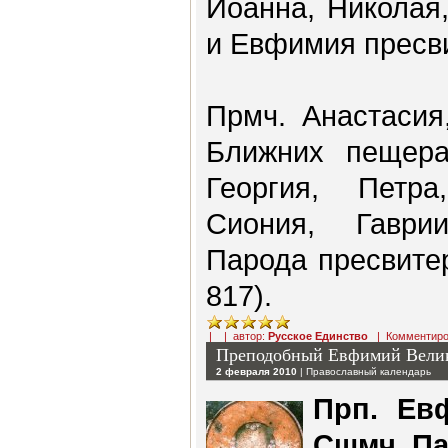
Иоанна, Николая
и Евфимия пресви
Прмч. Анастасия
Ближних пещерах
Георгия, Петра
Сиония, Гаври
Парода пресвитер
817).
| | автор:
Русское Единство
|
Комментиро
Преподобный Евфимий Вели
2 февраля 2010
|
Православный календарь
Прп. Евф
Сщмч. Па