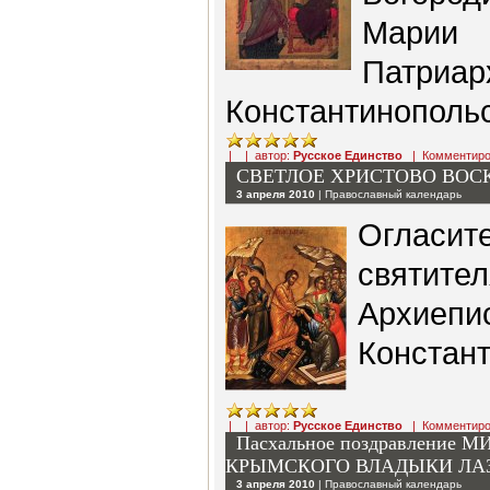
Марии
Патриар
Константинополь
| | автор:
Русское Единство
|
Комментиро
СВЕТЛОЕ ХРИСТОВО ВОС
3 апреля 2010
|
Православный календарь
Огласите
святител
Архиепи
Констан
| | автор:
Русское Единство
|
Комментиро
Пасхальное поздравлени
КРЫМСКОГО ВЛАДЫКИ ЛА
3 апреля 2010
|
Православный календарь