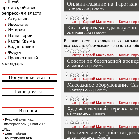
Штаб
Онлайн-гадание на Таро: как
противодействия
17 марта 2025
|
Новости
репрессиям власти
Актуально
| | автор:
Сергей Максимов
|
Комментиро
Идеология
Как выбрать холодильную ви
История
24 января 2024
|
Новости
Наши Герои
Карты Крыма
В наше время в холодильных витринах
поэтому это оборудование очень востреб
Видео-архив
Форум
| | автор:
Сергей Максимов
|
Комментиро
Православный
Советы по безопасной аренде
календарь
20 июня 2023
|
Новости
Популярные статьи
| | автор:
Сергей Максимов
|
Комментиро
Массажное оборудование Cas
18 октября 2022
|
Новости
Наши друзья
| | автор:
Сергей Максимов
|
Комментиро
Художественный перевод и е
История
6 октября 2022
|
Новости
Русский флаг над
Симферополем (9 мая 2009
| | автор:
Сергей Максимов
|
Комментиро
года)
Техническое устройство дизе
День Победы
27 сентября 2022
|
Новости
Конституция АРК