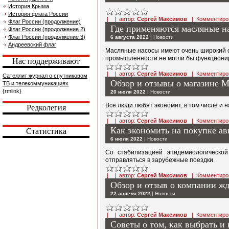
История Крыма
История флага России
| | автор:
Сергей Максимов
|
Комментиро
Флаг России (продолжение)
Где применяются масляные н
Флаг России (продолжение 2)
Флаг России (продолжение 3)
6 августа 2022
|
Новости
Андреевский флаг
Масляные насосы имеют очень широкий с
промышленности не могли бы функциони
Нас поддерживают
| | автор:
Сергей Максимов
|
Комментиро
Сателлит журнал о спутниковом
Обзор и отзывы о магазине М
ТВ и телекоммуникациях
{rmlink}
20 июля 2022
|
Новости
Все люди любят экономит, в том числе и н
Редколегия
| | автор:
Сергей Максимов
|
Комментиро
Как экономить на покупке ав
Статистика
6 июля 2022
|
Новости
Со стабилизацией эпидемиологическо
отправляться в зарубежные поездки.
| | автор:
Сергей Максимов
|
Комментиро
Обзор и отзыв о компании жд
22 апреля 2022
|
Новости
| | автор:
Сергей Максимов
|
Комментиро
Советы о том, как выбрать и