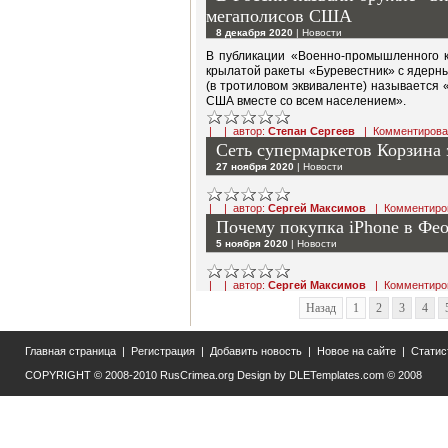
мегаполисов США
8 декабря 2020
|
Новости
В публикации «Военно-промышленного к
крылатой ракеты «Буревестник» с ядерн
(в тротиловом эквиваленте) называется 
США вместе со всем населением».
| | автор:
Степан Сергеев
|
Комментирова
Сеть супермаркетов Корзина 
27 ноября 2020
|
Новости
| | автор:
Сергей Максимов
|
Комментиро
Почему покупка iPhone в Фе
5 ноября 2020
|
Новости
| | автор:
Сергей Максимов
|
Комментиро
Назад
1
2
3
4
Главная страница
|
Регистрация
|
Добавить новость
|
Новое на сайте
|
Статис
COPYRIGHT © 2008-2010
RusCrimea.org
Design by
DLETemplates.com
© 2008