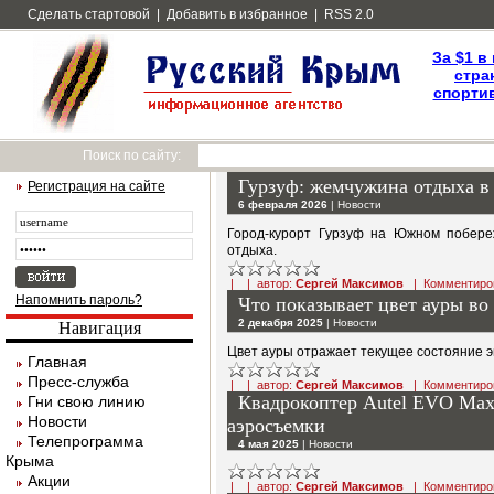
Сделать стартовой
|
Добавить в избранное
|
RSS 2.0
За $1 в
стра
спортив
Поиск по сайту:
Гурзуф: жемчужина отдыха 
Регистрация на сайте
6 февраля 2026
|
Новости
Город-курорт Гурзуф на Южном побере
отдыха.
| | автор:
Сергей Максимов
|
Комментиро
Напомнить пароль?
Что показывает цвет ауры во
2 декабря 2025
|
Новости
Навигация
Цвет ауры отражает текущее состояние э
Главная
Пресс-служба
| | автор:
Сергей Максимов
|
Комментиро
Квадрокоптер Autel EVO Max
Гни свою линию
Новости
аэросъемки
Телепрограмма
4 мая 2025
|
Новости
Крыма
Акции
| | автор:
Сергей Максимов
|
Комментиро