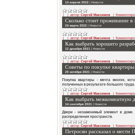
14 апреля 2022
|
Новости
| | автор:
Сергей Максимов
|
Комментиро
Сколько стоит проживание в
24 марта 2022
|
Новости
| | автор:
Сергей Максимов
|
Комментиро
Как выбрать хорошего разраб
12 декабря 2021
|
Новости
| | автор:
Сергей Максимов
|
Комментиро
Советы по покупке квартиры
20 октября 2021
|
Новости
Покупка квартиры - мечта многих, кот
полученных в результате большого труда.
| | автор:
Сергей Максимов
|
Комментиро
Как выбрать межкомнатную д
14 сентября 2021
|
Новости
Двери - незаменимый элемент в доме.
распределения пространств.
| | автор:
Сергей Максимов
|
Комментиро
Петросян рассказал о мести 