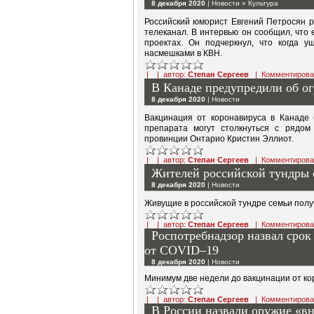
8 декабря 2020
|
Новости
»
Культура
Российский юморист Евгений Петросян ра
телеканал. В интервью он сообщил, что 
проектах. Он подчеркнул, что когда 
насмешками в КВН.
| | автор:
Степан Сергеев
|
Комментирова
В Канаде предупредили об ог
8 декабря 2020
|
Новости
Вакцинация от коронавируса в Канаде 
препарата могут столкнуться с рядом
провинции Онтарио Кристин Эллиот.
| | автор:
Степан Сергеев
|
Комментирова
Жителей российской тундры 
8 декабря 2020
|
Новости
Живущие в российской тундре семьи полу
| | автор:
Степан Сергеев
|
Комментирова
Роспотребнадзор назвал срок
от COVID–19
8 декабря 2020
|
Новости
Минимум две недели до вакцинации от кор
| | автор:
Степан Сергеев
|
Комментирова
В России назвали оружие «вн