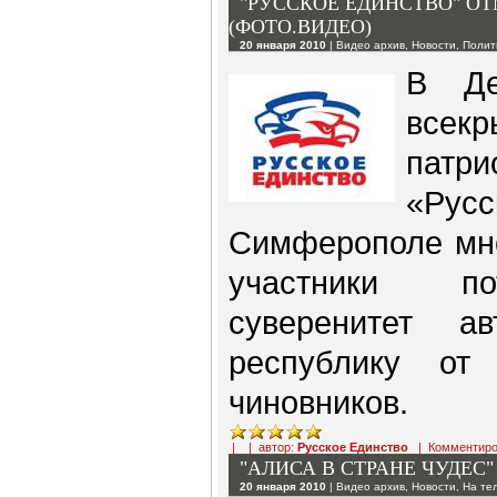
"РУССКОЕ ЕДИНСТВО" О
(ФОТО.ВИДЕО)
20 января 2010
|
Видео архив
,
Новости
,
Полит
В Де
всек
патр
«Русс
Симферополе мно
участники по
суверенитет а
республику от 
чиновников.
| | автор:
Русское Единство
|
Комментиро
"АЛИСА В СТРАНЕ ЧУДЕС" 
20 января 2010
|
Видео архив
,
Новости
,
На те