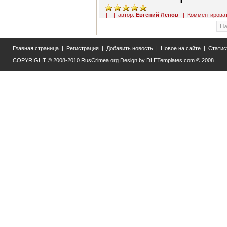
| | автор:
Евгений Ленов
|
Комментирова
На
Главная страница
|
Регистрация
|
Добавить новость
|
Новое на сайте
|
Статис
COPYRIGHT © 2008-2010
RusCrimea.org
Design by
DLETemplates.com
© 2008