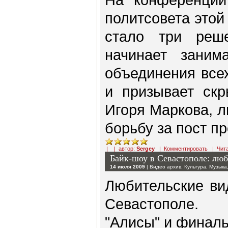
политсовета этой
стало три реш
начинает занима
объединения все
и призывает скр
Игоря Маркова, л
борьбу за пост п
| | автор:
Sergey
|
Комментировать
|
Чит
Байк-шоу в Севастополе: люб
14 июля 2009
|
Видео архив
,
Культура
,
Музыка
Любительские ви
Севастополе.
"Алисы" и финал