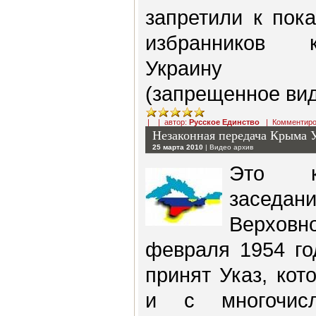
запретили к пок
избранников 
Украину
(запрещенное ви
| | автор:
Русское Единство
|
Комментиро
Незаконная передача Крыма 
25 марта 2010
|
Видео архив
Это ка
засед
Верхов
февраля 1954 го
принят Указ, ко
и с многочис