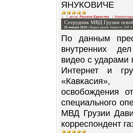
ЯНУКОВИЧЕ
| | автор:
Русское Единство
|
Комментиро
Сотрудник МВД Грузии освоб
25 января 2010
|
Видео архив
,
Новости
,
СНГ и
По данным прес
внутренних дел
видео с ударами 
Интернет и гру
«Кавкасия»
освобождения от
специального оп
МВД Грузии Дави
корреспондент га