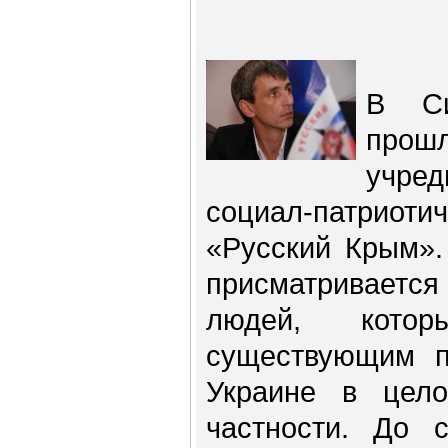
В Си
прош
учред
социал-патрио
«Русский Крым».
присматриваетс
людей, котор
существующим п
Украине в цел
частности. До 