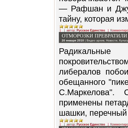
— Рафшан и Джу
тайну, которая и
| | автор:
Русское Единство
|
Комментиро
ОТМОРОЗКИ ПРЕВРАТИЛИ
20 января 2010
|
Видео архив
,
Новости
,
Культ
Радикальны
покровительство
либералов побо
обещанного "пик
С.Маркелова". 
применены петар
шашки, перечный 
| | автор:
Русское Единство
|
Комментиро