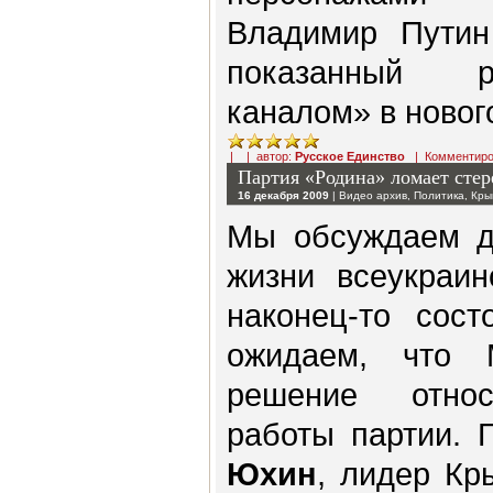
Владимир Путин
показанный р
каналом» в новог
| | автор:
Русское Единство
|
Комментиро
Партия «Родина» ломает стер
16 декабря 2009
|
Видео архив
,
Политика
,
Кры
Мы обсуждаем д
жизни всеукраи
наконец-то сост
ожидаем, что 
решение относ
работы партии. 
Юхин
, лидер Кр