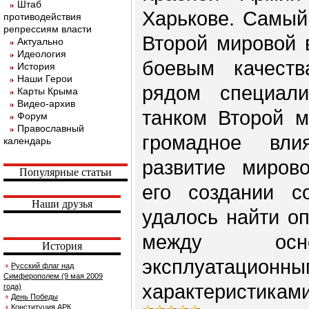
Штаб
Харькове. Самый
противодействия
репрессиям власти
Второй мировой 
Актуально
Идеология
боевым качест
История
Наши Герои
рядом специал
Карты Крыма
Видео-архив
танком Второй м
Форум
Православный
громадное вл
календарь
развитие мирово
Популярные статьи
его создании со
Наши друзья
удалось найти о
между осно
История
эксплуатационны
Русский флаг над
Симферополем (9 мая 2009
характеристиками
года)
День Победы
Конституция АРК