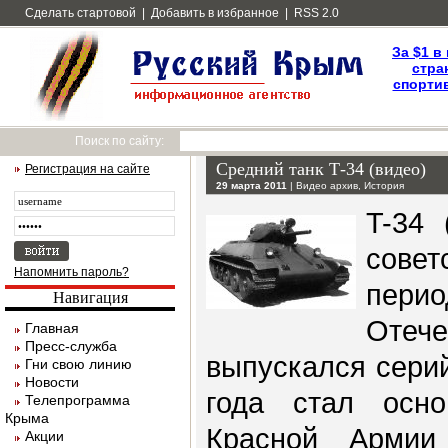
Сделать стартовой
|
Добавить в избранное
|
RSS 2.0
За $1 в
стра
спортив
Поиск по сайту:
Средний танк Т-34 (видео)
Регистрация на сайте
29 марта 2011
|
Видео архив
,
История
T-34 
сове
Напомнить пароль?
пе
Навигация
Оте
Главная
Пресс-служба
выпускался серий
Гни свою линию
Новости
года стал осн
Телепрограмма
Крыма
Красной Армии
Акции