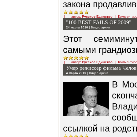
закона продавлива
| | автор:
Русское Единство
|
Комментиро
"100 BEST FAILS OF 2009"
24 марта 2010
|
Видео архив
Этот семимину
самыми грандиозн
| | автор:
Русское Единство
|
Комментиро
Умер режиссер фильма Чел
4 марта 2010
|
Видео архив
В Мос
скон
Влади
сооб
ссылкой на родст