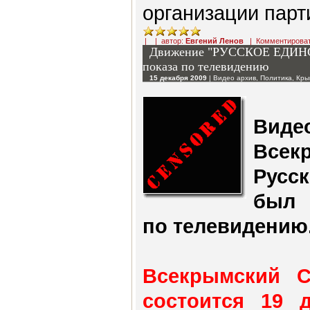
организации парт
| | автор:
Евгений Ленов
|
Комментирова
Движение "РУССКОЕ ЕДИНСТ
показа по телевидению
15 декабря 2009
|
Видео архив
,
Политика
,
Кры
Ви
Все
Русс
был 
по телевидению
Всекрымский С
состоится 19 