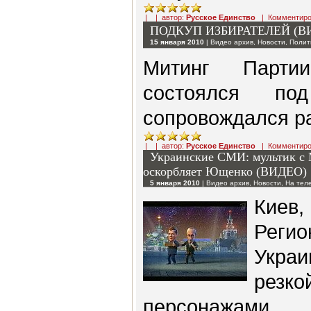
| | автор:
Русское Единство
|
Комментиро
ПОДКУП ИЗБИРАТЕЛЕЙ (В
15 января 2010
|
Видео архив
,
Новости
,
Полит
Митинг Парти
состоялся по
сопровождался ра
| | автор:
Русское Единство
|
Комментиро
Украинские СМИ: мультик с 
оскорбляет Ющенко (ВИДЕО)
5 января 2010
|
Видео архив
,
Новости
,
На тел
Киев
Реги
Укра
резко
персонажами 