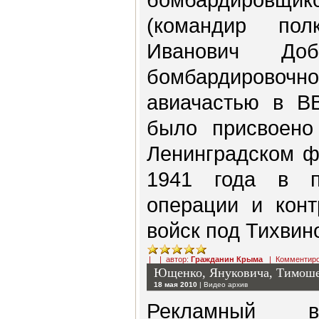
(командир по
Иванович До
бомбардиров
авиачастью в В
было присвоено
Ленинградском ф
1941 года в п
операции и конт
войск под Тихвин
| | автор:
Гражданин Крыма
|
Комментир
Ющенко, Януковича, Тимоше
18 мая 2010
|
Видео архив
Рекламный ви