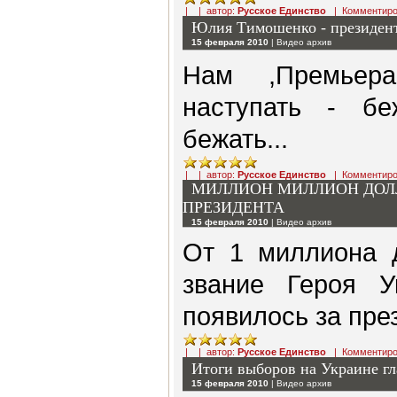
| | автор:
Русское Единство
|
Комментиро
Юлия Тимошенко - президент
15 февраля 2010
|
Видео архив
Нам ,Премьер
наступать - бе
бежать...
| | автор:
Русское Единство
|
Комментиро
МИЛЛИОН МИЛЛИОН ДОЛЛ
ПРЕЗИДЕНТА
15 февраля 2010
|
Видео архив
От 1 миллиона 
звание Героя Ук
появилось за пр
| | автор:
Русское Единство
|
Комментиро
Итоги выборов на Украине г
15 февраля 2010
|
Видео архив