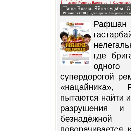
| | автор:
Русское Единство
|
Комментиро
Наша Russia: Яйца судьбы "
20 января 2010
|
Видео архив
,
Авторские стат
Рафш
гастарб
нелегаль
где бриг
одного
супердорогой ре
«нацайника»,
пытаются найти и
разрушения и
безнадёжной
поворачивается 