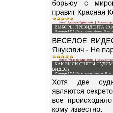
борьюу с миро
правит Красная К
| | автор:
Русское Единство
|
Комментиро
ВЫБОРЫ ПРЕЗИДЕНТА 2010
18 января 2010
|
Видео архив
,
Музыка
,
Полити
ВЕСЕЛОЕ ВИДЕО
Янукович - Не пар
| | автор:
Русское Единство
|
Комментиро
КАК БЫЛИ СНЯТЫ СУДИМ
ВИДЕО)
15 января 2010
|
Видео архив
,
Новости
,
Полит
Хотя две суд
являются секрето
все происходило
кому известно.