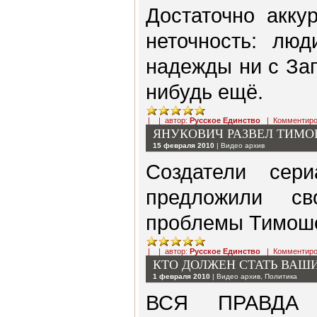
Достаточно акку
неточность: лю
надежды ни с За
нибудь ещё.
| | автор:
Русское Единство
|
Комментиро
ЯНУКОВИЧ РАЗВЕЛ ТИМО
15 февраля 2010
|
Видео архив
Создатели сери
предложили с
проблемы Тимош
| | автор:
Русское Единство
|
Комментиро
КТО ДОЛЖЕН СТАТЬ ВАШИ
1 февраля 2010
|
Видео архив
,
Политика
ВСЯ ПРАВДА