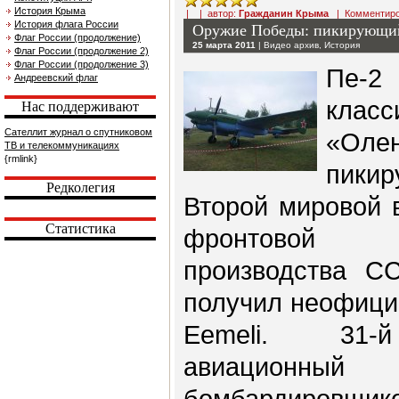
История Крыма
| | автор:
Гражданин Крыма
|
Комментир
История флага России
Оружие Победы: пикирующий
Флаг России (продолжение)
25 марта 2011
|
Видео архив
,
История
Флаг России (продолжение 2)
Флаг России (продолжение 3)
Пе-
Андреевский флаг
класс
Нас поддерживают
Сателлит журнал о спутниковом
«Ол
ТВ и телекоммуникациях
{rmlink}
пики
Редколегия
Второй мировой 
Статистика
фронтовой 
производства С
получил неофици
Eemeli. 31-й
авиационный
бомбардировщи