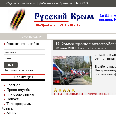
Сделать стартовой
|
Добавить в избранное
|
RSS 2.0
За $1 в 
языках. 
Поиск по сайту:
В Крыму прошел автопробег 
Регистрация на сайте
22 марта 2009
|
Новости
»
Севастополь
22 марта в С
участие около
В районе пло
Напомнить пароль?
Центральному
российскими ф
Навигация
Главная
Пресс-служба
Гни свою линию
| | автор:
Alexander
|
Комментировать
|
Новости
Телепрограмма
Крыма
Акции