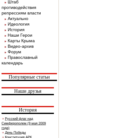
Штаб
противодействия
репрессиям власти
Актуально
Идеология
История
Наши Герои
Карты Крыма
Видео-архив
Форум
Православный
календарь
Популярные статьи
Наши друзья
История
Русский флаг над
Симферополем (9 мая 2009
года)
День Победы
Конституция АРК