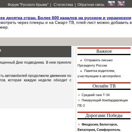
Форум "Русского Крыма"
|
Статистика
|
Обратная связь
лее десятка стран. Более 600 каналов на русском и украинском
мотреть через плееры и на Смарт-ТВ, плей-лист можно добавить в
еер.
а
Важное
Отправить письмо
вященный Дню подводника. В нем приняло
Президенту России
Памятка водителям,
ять автомобилей продолжили движение по
участвующим в автопробеге
стов, которая каждую неделю обходит с
Онлайн ТВ
Средний танк Т-34
Пикирующий бомбардировщик
ПЕ-2
Дорогами Победы
Феодосия, Белогорск,
Евпатория, Симферополь