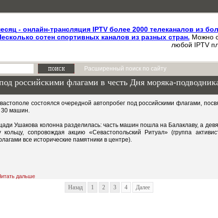
месяц - онлайн-трансляция IPTV более 2000 телеканалов из бо
Несколько сотен спортивных каналов из разных стран.
Можно с
любой IPTV пл
Расширенный поиск по сайту
под российскими флагами в честь Дня моряка-подводник
евастополе состоялся очередной автопробег под российскими флагами, пос
 30 машин.
щади Ушакова колонна разделилась: часть машин пошла на Балаклаву, а дев
 кольцу, сопровождая акцию «Севастопольский Ритуал» (группа активи
лагами все исторические памятники в центре).
Читать дальше
Назад
1
2
3
4
Далее