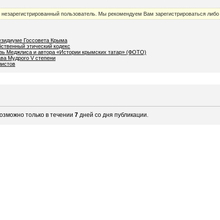
к незарегистрированный пользователь. Мы рекомендуем Вам зарегистрироваться либо 
езидиуме Госсовета Крыма
ственный этический кодекс
язь Меджлиса и автора «Истории крымских татар» (ФОТО)
ва Мудрого V степени
листов
озможно только в течении
7
дней со дня публикации.