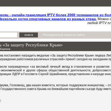
месяц - онлайн-трансляция IPTV более 2000 телеканалов из бо
Несколько сотен спортивных каналов из разных стран.
Можно с
любой IPTV пл
Расширенный поиск по сайту
ь «За защиту Республики Крым»
 Сергеев
ма постановил наградить медалью «За защиту Республики Крым» лидера Ли
аграждении работников различных отраслей» принят сегодня на заседании п
числе награжденных «за весомый личный вклад в становление и развитие 
о-экономической и других сферах общественной деятельности, добросовес
 фракции ЛДПР в Госсовете Сергей Шувайников, представление к награде ин
диума, Госкомнац, два наших комитета, которые поддержали инициативу, – о
и Государственного совета Крыма на ближайшем партийном съезде буду иметь 
е