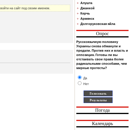
Алушта
войти на сайт под своим именем.
Джанкой
Керчь
Армянск
Долгоруковская яйла
Опрос
Русскоязычную половину
Украины снова обманули и
предали. Против них и власть и
оппозиция. Готовы ли вы
отстаивать свои права более
радикальными способами, чем
мирные протесты?
Да
Нет
Погода
Календарь