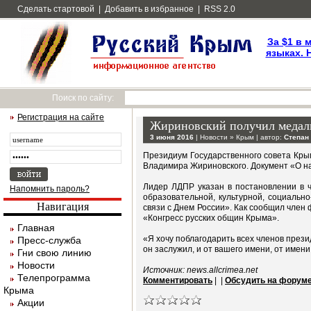
Сделать стартовой
|
Добавить в избранное
|
RSS 2.0
За $1 в 
языках. 
Поиск по сайту:
Регистрация на сайте
Жириновский получил медал
3 июня 2016
|
Новости
»
Крым
| автор:
Степан
Президиум Государственного совета Кры
Владимира Жириновского. Документ «О н
Лидер ЛДПР указан в постановлении в 
Напомнить пароль?
образовательной, культурной, социальн
Навигация
связи с Днем России». Как сообщил член
«Конгресс русских общин Крыма».
Главная
«Я хочу поблагодарить всех членов прези
Пресс-служба
он заслужил, и от вашего имени, от имен
Гни свою линию
Новости
Источник: news.allcrimea.net
Телепрограмма
Комментировать
|
|
Обсудить на форум
Крыма
Акции