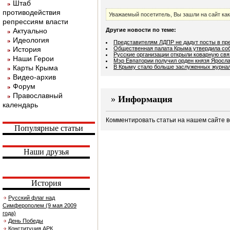
Штаб
противодействия
Уважаемый посетитель, Вы зашли на сайт ка
репрессиям власти
Актуально
Другие новости по теме:
Идеология
Представителям ЛДПР не дадут посты в пр
История
Общественная палата Крыма утвердила соб
Русские организации открыли коварную св
Наши Герои
Мэр Евпатории получил орден князя Яросла
Карты Крыма
В Крыму стало больше заслуженных журна
Видео-архив
Форум
Православный
»
Информация
календарь
Комментировать статьи на нашем сайте в
Популярные статьи
Наши друзья
История
Русский флаг над
Симферополем (9 мая 2009
года)
День Победы
Конституция АРК