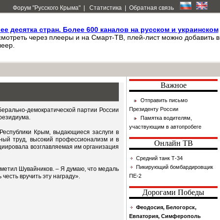
Форум "Русского Крыма"
|
Статистика
|
Обратная связь
лее десятка стран. Более 600 каналов на русском и украинском
мотреть через плееры и на Смарт-ТВ, плей-лист можно добавить в
еер.
Важное
Отправить письмо
Президенту России
берально-демократической партии России
резидиума.
Памятка водителям,
участвующим в автопробеге
Республики Крым, выдающиеся заслуги в
тный труд, высокий профессионализм и в
Онлайн ТВ
ициировала возглавляемая им организация
Средний танк Т-34
Пикирующий бомбардировщик
тметил Шувайников. – Я думаю, что медаль
честь вручить эту награду».
ПЕ-2
Дорогами Победы
Феодосия, Белогорск,
Евпатория, Симферополь