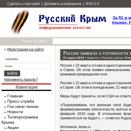
Сделать стартовой
|
Добавить в избранное
|
RSS 2.0
За $1 в 
языках. 
Поиск по сайту:
Регистрация на сайте
Россия заявила о готовност
21 марта 2016
|
Новости
»
Россия
| автор:
Сте
Россия с 22 марта готова в односторон
в Сирии. Об этом заявил замначальника
режимом прекращения огня.
Напомнить пароль?
Россия с 22 марта готова в односторон
Навигация
в Сирии. Об этом в понедельник, 21 март
Главная
Меры будут приняты, если США не ответ
Пресс-служба
«Подчеркиваем, что военная сила буд
Гни свою линию
формированиями обязательств, взятых в
Новости
февраля 2016 года. В отношении форм
Телепрограмма
применяться не будет», — отметил Рудск
Крыма
Источник: lenta.ru
Акции