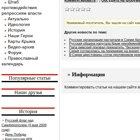
Комментировать
|
|
Обсудить на форум
Штаб
противодействия
репрессиям власти
Актуально
Уважаемый посетитель, Вы зашли на сайт ка
Идеология
История
Другие новости по теме:
Наши Герои
Русские организации насчитали в Сирии ба
Карты Крыма
Русская община напугала Крым неизбежной
Видео-архив
Папа римский призвал прекратить "бесконе
Сирия согласилась на перемирие на время 
Форум
В Сирии арестованы сотни противников ре
Православный
календарь
»
Информация
Популярные статьи
Комментировать статьи на нашем сайте в
Наши друзья
История
Русский флаг над
Симферополем (9 мая 2009
года)
День Победы
Конституция АРК