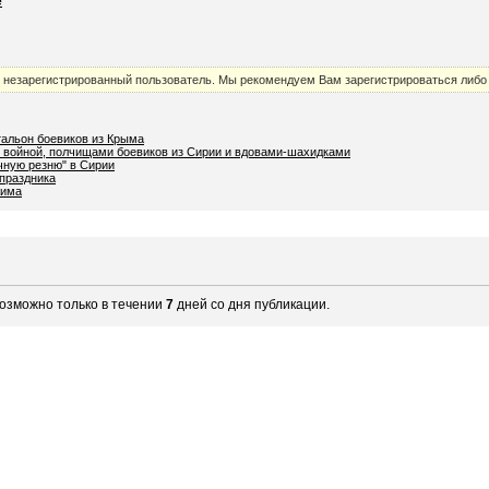
е
к незарегистрированный пользователь. Мы рекомендуем Вам зарегистрироваться либо 
тальон боевиков из Крыма
 войной, полчищами боевиков из Сирии и вдовами-шахидками
чную резню" в Сирии
праздника
жима
озможно только в течении
7
дней со дня публикации.