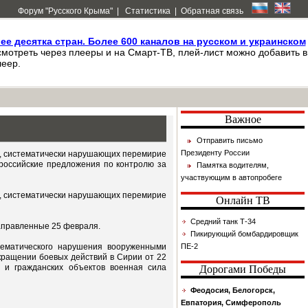
Форум "Русского Крыма"
|
Статистика
|
Обратная связь
лее десятка стран. Более 600 каналов на русском и украинском
мотреть через плееры и на Смарт-ТВ, плей-лист можно добавить в
еер.
Важное
Отправить письмо
Президенту России
й, систематически нарушающих перемирие
 российские предложения по контролю за
Памятка водителям,
участвующим в автопробеге
й, систематически нарушающих перемирие
Онлайн ТВ
Средний танк Т-34
аправленные 25 февраля.
Пикирующий бомбардировщик
тематического нарушения вооруженными
ПЕ-2
кращении боевых действий в Сирии от 22
 и гражданских объектов военная сила
Дорогами Победы
Феодосия, Белогорск,
Евпатория, Симферополь