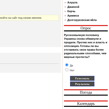
Алушта
Джанкой
Керчь
Армянск
войти на сайт под своим именем.
Долгоруковская яйла
Опрос
Русскоязычную половину
Украины снова обманули и
предали. Против них и власть и
оппозиция. Готовы ли вы
отстаивать свои права более
радикальными способами, чем
мирные протесты?
Да
Нет
Погода
Календарь