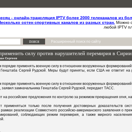
месяц - онлайн-трансляция IPTV более 2000 телеканалов из бо
Несколько сотен спортивных каналов из разных стран.
Можно с
любой IPTV пл
Расширенный поиск по сайту
и применить силу против нарушителей перемирия в Сирии
пан Сергеев
нем порядке применять военную силу в отношении вооруженных формировани
 Генштаба Сергей Рудской. Меры будут приняты, если США не ответит на
нем порядке применять военную силу в отношении вооруженных формировани
а, заявил замначальника Генштаба Сергей Рудской, передает ТАСС.
ит на российские предложения по контролю за режимом прекращения огня, н
ет применяться только после получения достоверных доказательств сис
 рамках реализации Совместного российско-американского заявления о пре
ирований, соблюдающих режим перемирия, а также мирного населения
ой.