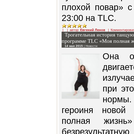
плохой повар» c
23:00 на TLC.
| | автор:
Евгений Ленов
|
Комментирова
Трогательная история танцу
программе TLC «Моя полная 
14 мая 2015
|
Новости
Она о
двига
излучае
при эт
нормы
героиня новой
полная жизнь
безрезультат