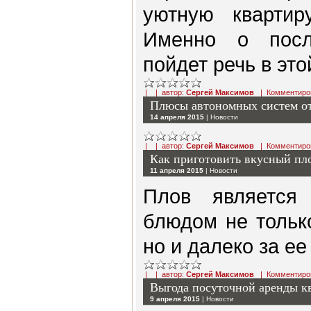
уютную квартир
Именно о посл
пойдет речь в это
| | автор:
Сергей Максимов
|
Комментиро
Плюсы автономных систем о
14 апреля 2015
|
Новости
| | автор:
Сергей Максимов
|
Комментиро
Как приготовить вкусный пл
11 апреля 2015
|
Новости
Плов является
блюдом не тольк
но и далеко за е
| | автор:
Сергей Максимов
|
Комментиро
Выгода посуточной аренды к
9 апреля 2015
|
Новости