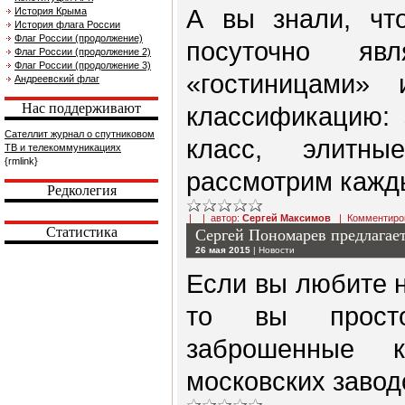
А вы знали, чт
История Крыма
История флага России
Флаг России (продолжение)
посуточно яв
Флаг России (продолжение 2)
Флаг России (продолжение 3)
«гостиницами»
Андреевский флаг
Нас поддерживают
классификацию: 
Сателлит журнал о спутниковом
класс, элитны
ТВ и телекоммуникациях
{rmlink}
рассмотрим кажды
Редколегия
| | автор:
Сергей Максимов
|
Комментиро
Статистика
Сергей Пономарев предлагает
26 мая 2015
|
Новости
Если вы любите 
то вы просто
заброшенные 
московских завод