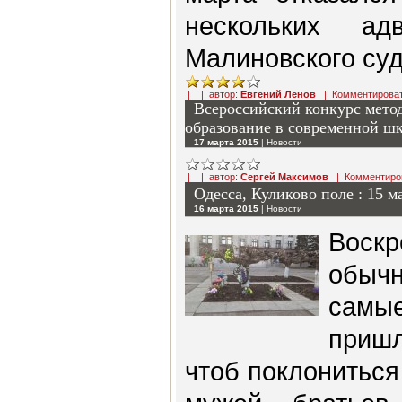
нескольких а
Малиновского суд
| | автор:
Евгений Ленов
|
Комментирова
Всероссийский конкурс мето
образование в современной ш
17 марта 2015
|
Новости
| | автор:
Сергей Максимов
|
Комментиро
Одесса, Куликово поле : 15 м
16 марта 2015
|
Новости
Воскр
обыч
самы
приш
чтоб поклониться