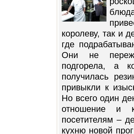
роск
блюд
прив
королеву, так и 
где подрабатыва
Они не переж
подгорела, а к
получилась рези
привыкли к изыс
Но всего один де
отношение и 
посетителям – де
кухню новой про