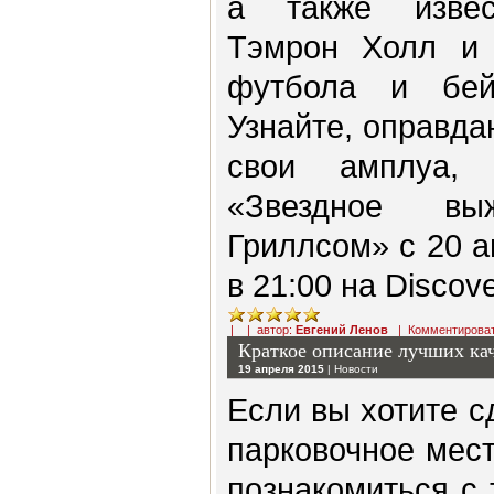
а также извес
Тэмрон Холл и 
футбола и бей
Узнайте, оправд
свои амплуа, 
«Звездное в
Гриллсом» с 20 
в 21:00 на Discov
| | автор:
Евгений Ленов
|
Комментирова
Краткое описание лучших кач
19 апреля 2015
|
Новости
Если вы хотите с
парковочное мест
познакомиться с