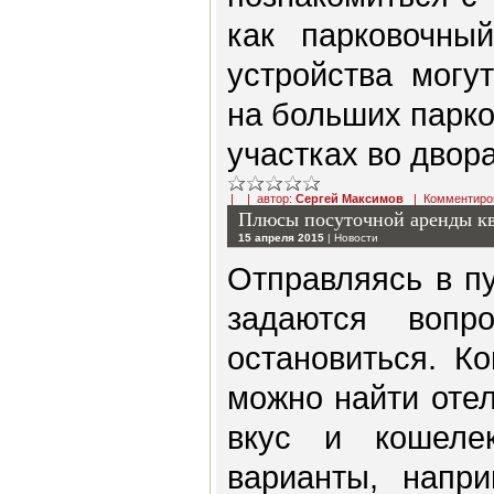
как парковочны
устройства могу
на больших парко
участках во двор
| | автор:
Сергей Максимов
|
Комментиро
Плюсы посуточной аренды к
15 апреля 2015
|
Новости
Отправляясь в п
задаются воп
остановиться. К
можно найти оте
вкус и кошеле
варианты, напр