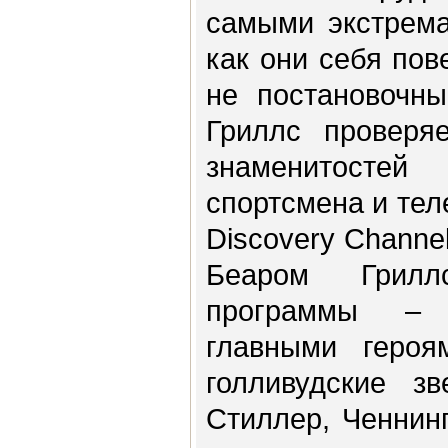
самыми экстрема
как они себя пов
не постановочн
Гриллс проверя
знаменитостей
спортсмена и те
Discovery Channe
Беаром Грилл
программы – 
главными героя
голливудские з
Стиллер, Ченнин