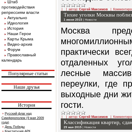
Штаб
противодействия
| | автор:
Сергей Максимов
|
Комментиро
репрессиям власти
Тихие уголки Москвы поблиз
Актуально
1 июня 2015
|
Новости
Идеология
Москва пред
История
Наши Герои
многомиллио
Карты Крыма
Видео-архив
практически все
Форум
Православный
отдаленных уг
календарь
лесные массив
Популярные статьи
переулки, где п
Наши друзья
выходные дни жи
гости.
История
Русский флаг над
| | автор:
Сергей Максимов
|
Комментиро
Симферополем (9 мая 2009
Классификация квартир, сда
года)
День Победы
29 мая 2015
|
Новости
Конституция АРК