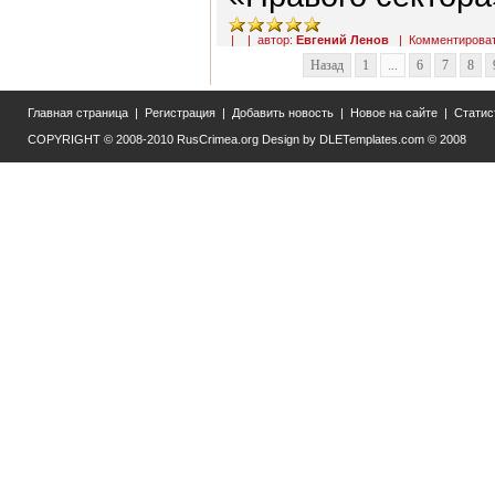
| | автор:
Евгений Ленов
|
Комментирова
Назад
1
...
6
7
8
Главная страница
|
Регистрация
|
Добавить новость
|
Новое на сайте
|
Статис
COPYRIGHT © 2008-2010
RusCrimea.org
Design by
DLETemplates.com
© 2008