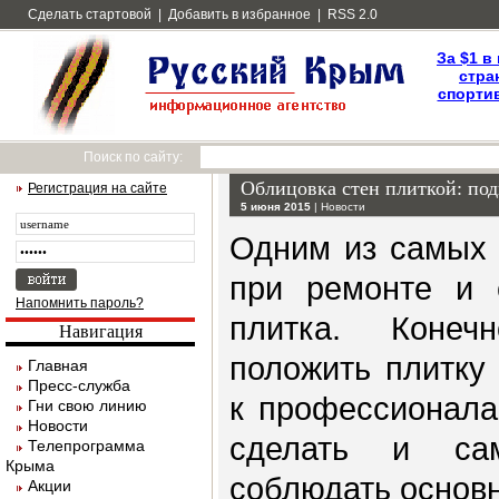
Сделать стартовой
|
Добавить в избранное
|
RSS 2.0
За $1 в
стра
спортив
Поиск по сайту:
Облицовка стен плиткой: под
Регистрация на сайте
5 июня 2015
|
Новости
Одним из самых 
при ремонте и с
Напомнить пароль?
плитка. Конеч
Навигация
положить плитку
Главная
Пресс-служба
к профессионала
Гни свою линию
Новости
сделать и сам
Телепрограмма
Крыма
соблюдать основ
Акции