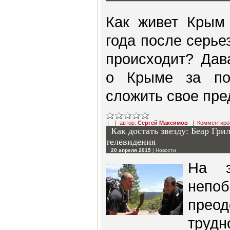
Как живет Крым
года после серье
происходит? Дав
о Крыме за по
сложить свое пре
| | автор:
Сергей Максимов
|
Комментиро
Как достать звезду: Беар Гри
телевидения
20 апреля 2015
|
Новости
На э
не
пре
труд