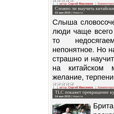
| | автор:
Сергей Максимов
|
Комментиро
Сложно ли выучить китайски
22 мая 2015
|
Новости
Слыша словосоче
люди чаще всего
то недосяга
непонятное. Но н
страшно и научит
на китайском 
желание, терпени
| | автор:
Сергей Максимов
|
Комментиро
TLC покажет превращение ку
14 мая 2015
|
Новости
Бри