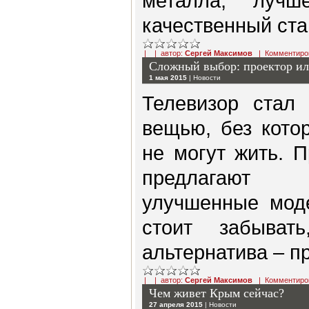
металла, лучш
качественный ста
| | автор:
Сергей Максимов
|
Комментиро
Сложный выбор: проектор ил
1 мая 2015
|
Новости
Телевизор стал 
вещью, без кото
не могут жить. 
предлагают 
улучшенные моде
стоит забыват
альтернатива – п
| | автор:
Сергей Максимов
|
Комментиро
Чем живет Крым сейчас?
27 апреля 2015
|
Новости