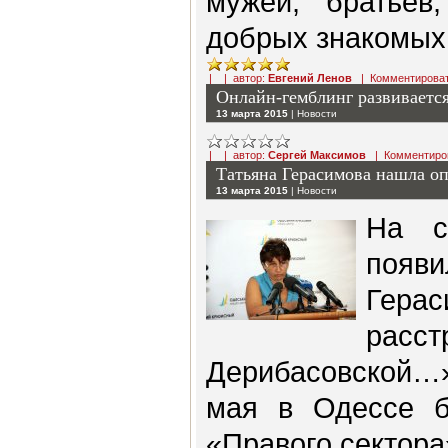
мужей, братьев
добрых знакомых
| | автор:
Евгений Ленов
|
Комментирова
Онлайн-гемблинг развивается
13 марта 2015
|
Новости
| | автор:
Сергей Максимов
|
Комментиро
Татьяна Герасимова нашла о
13 марта 2015
|
Новости
На с
появи
Гер
ра
Дерибасовской
мая в Одессе б
«Правого сектора